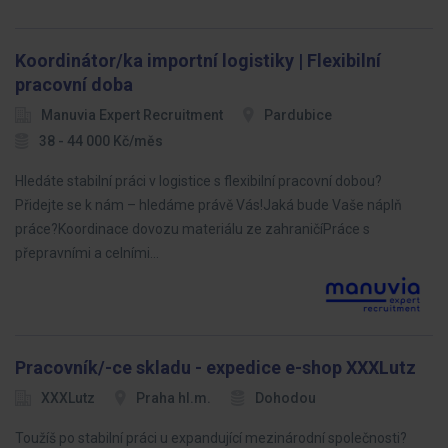
Koordinátor/ka importní logistiky | Flexibilní
pracovní doba
Manuvia Expert Recruitment
Pardubice
38 - 44 000 Kč/měs
Hledáte stabilní práci v logistice s flexibilní pracovní dobou?
Přidejte se k nám – hledáme právě Vás!Jaká bude Vaše náplň
práce?Koordinace dovozu materiálu ze zahraničíPráce s
přepravními a celními…
Pracovník/-ce skladu - expedice e-shop XXXLutz
XXXLutz
Praha hl.m.
Dohodou
Toužíš po stabilní práci u expandující mezinárodní společnosti?