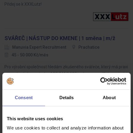
Přidej se k XXXLutz!
SVÁŘEČ | NÁSTUP DO KMENE | 1 směna | m/ž
Manuvia Expert Recruitment
Prachatice
45 - 50 000 Kč/měs
Pro výrobní společnost hledám zkušeného svářeče, který má praxi
se svařováním metodou MIG/MAG 135 a chce se podílet na výrobě
průmyslové vzduchotechniky a ventilátorů.Hledáme někoho, kdo
už má…
Consent
Details
About
This website uses cookies
Pracovník mechanické údržby (M/Ž)
We use cookies to collect and analyze information about
HOFMANN WIZARD
Turnov
40 - 45 000 Kč/měs