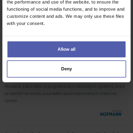
the performance and use of the website, to ensure the
functioning of social media functions, and to improve and
Hledáme spolehlivého a technicky zdatného pracovníka do týmu
customize content and ads. We may only use these files
mechanické údržby v moderním průmyslovém podniku. Budete
with your consent.
klíčovou součástí týmu zajišťujícího bezproblémový chod
výrobního zařízení v…
Allow all
PLC programátor (m/ž)
Deny
HOFMANN WIZARD
Plzeň
Dohodou
Hledáme odborníka na programování robotických systémů, který
se zaměří na tvorbu a zavádění automatizovaných řešení ve
výrobě.