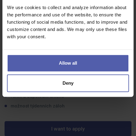
We use cookies to collect and analyze information about
Co dostanete na oplátku:
the performance and use of the website, to ensure the
functioning of social media functions, and to improve and
bonus za docházku
customize content and ads. We may only use these files
with your consent.
příplatek za odpolední směnu
stravování zdarma
příspěvek na dopravu
Allow all
13. a 14. plat
5 týdnů dovolené
Deny
roční bonus
ranní a odpolední směna
možnost týdenních záloh
I want to apply