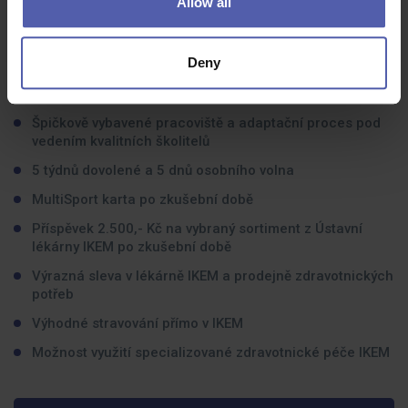
Allow all
Superspecializované zdravotnické zařízení vybavené
nejmodernějšími technologiemi
Deny
Příjemné pracovní prostředí a vstřícný kolektiv
Práce v jednosměnném provozu Po-Pá
Špičkově vybavené pracoviště a adaptační proces pod
vedením kvalitních školitelů
5 týdnů dovolené a 5 dnů osobního volna
MultiSport karta po zkušební době
Příspěvek 2.500,- Kč na vybraný sortiment z Ústavní
lékárny IKEM po zkušební době
Výrazná sleva v lékárně IKEM a prodejně zdravotnických
potřeb
Výhodné stravování přímo v IKEM
Možnost využití specializované zdravotnické péče IKEM