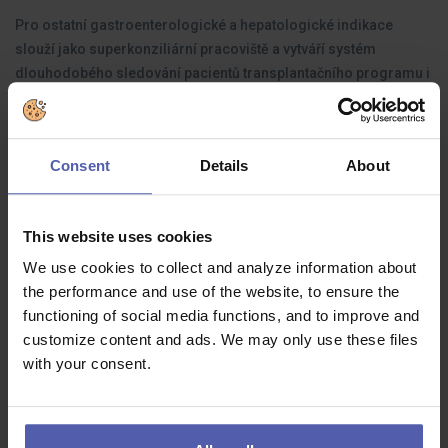
Pro ostatní gastroenterologické a hepatologické indikace
slouží jako superkonziliární pracoviště a vytváří systém
dlouhodobého sledování pacientů transplantačního programu i
pacientů s jinými chronickými onemocněními
gastrointestinálního traktu a jater.
Consent
Details
About
Jaké zkušenosti byste měli mít:
Vzdělání v oboru všeobecná sestra
This website uses cookies
Spolehlivost a samostatnost
We use cookies to collect and analyze information about
Vysoce zodpovědný přístup a schopnost samostatného
the performance and use of the website, to ensure the
rozhodování
functioning of social media functions, and to improve and
customize content and ads. We may only use these files
Ochotu učit se novým věcem a trvale se vzdělávat v
oboru endoskopických metod.
with your consent.
Co dostanete na oplátku: