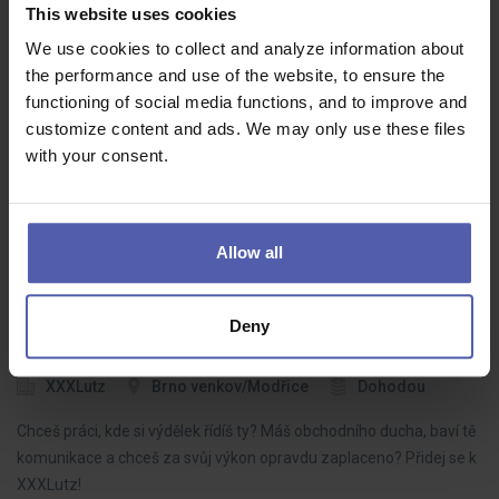
This website uses cookies
⚙️ Operátor NC (m/ž) – až 65 000 Kč + vysoké
We use cookies to collect and analyze information about
příplatky a bonus
the performance and use of the website, to ensure the
HOFMANN WIZARD
Plzeň
50 - 65 000 Kč/měs
functioning of social media functions, and to improve and
customize content and ads. We may only use these files
Hledáme šikovné operátory NC strojů, kteří chtějí stabilní práci s
with your consent.
nadstandardním finančním ohodnocením. Čeká Vás moderní
výroba, zajímavé technologie a atraktivní benefity včetně
vysokého náborového…
Allow all
Deny
Prodejce oddělení nábytku
XXXLutz
Brno venkov/Modřice
Dohodou
Chceš práci, kde si výdělek řídíš ty? Máš obchodního ducha, baví tě
komunikace a chceš za svůj výkon opravdu zaplaceno? Přidej se k
XXXLutz!