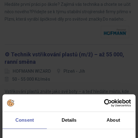
Hledáte první práci po škole? Zajímá vás technika a chcete se učit
něco nového?Přidejte se k týmu stabilní strojírenské firmy přímo v
Plzni, která vyrábí špičkové díly pro světové značky.Do našeho…
⚙️ Technik vstřikování plastů (m/ž) – až 55 000,
ranní směna
HOFMANN WIZARD
Plzeň - Jih
50 - 55 000 Kč/měs
Vstřikování plastů znáte jako své boty – a teď hledáte místo, kde
to skutečně využijete? Malý tým, ranní směna, moderní stroje a
prostor pro vlastní nápady. Výroba i kancelář, občas výjezd za
hranice.
Consent
Details
About