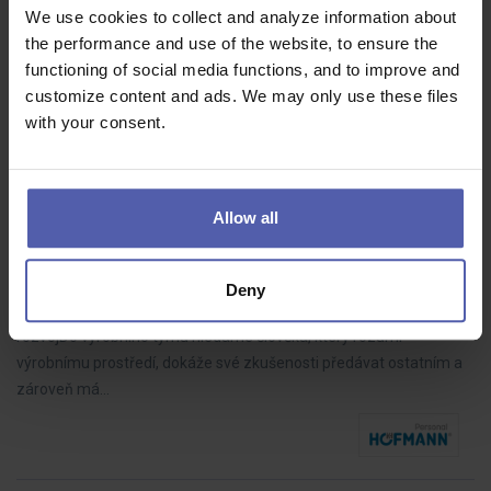
We use cookies to collect and analyze information about
Máte záujem pracovať v nepretržitej prevádzke na 8 hodinové
the performance and use of the website, to ensure the
zmeny v oblasti odlievania kovov? V pracovnej pozícii sa vyžaduje
functioning of social media functions, and to improve and
fyzická zdatnosť.
customize content and ads. We may only use these files
with your consent.
Specialista výrobních procesů a školení (m/ž)
Allow all
HOFMANN WIZARD
Moravskoslezský kraj
Dohodou
Deny
Stabilní výrobní společnost | moderní výrobní prostředí | prostor pro
rozvojDo výrobního týmu hledáme člověka, který rozumí
výrobnímu prostředí, dokáže své zkušenosti předávat ostatním a
zároveň má…