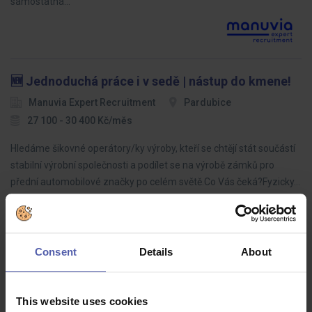
samostatná…
🆕 Jednoduchá práce i v sedě | nástup do kmene!
Manuvia Expert Recruitment
Pardubice
27 100 - 30 400 Kč/měs
Hledáme šikovné operátory/ky výroby, kteří se chtějí stát součástí
stabilní výrobní společnosti a podílet se na výrobě zámků pro
přední automobilové značky po celém světě.Co Vás čeká?Fyzicky…
Consent
Details
About
Tavič / ka
Manuvia Expert Recruitment SK
Žiar nad Hronom
This website uses cookies
1 300 EUR/mes