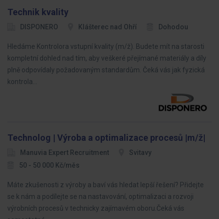
Technik kvality
DISPONERO
Klášterec nad Ohří
Dohodou
Hledáme Kontrolora vstupní kvality (m/ž). Budete mít na starosti
kompletní dohled nad tím, aby veškeré přejímané materiály a díly
plně odpovídaly požadovaným standardům. Čeká vás jak fyzická
kontrola…
Technolog | Výroba a optimalizace procesů |m/ž|
Manuvia Expert Recruitment
Svitavy
50 - 50 000 Kč/měs
Máte zkušenosti z výroby a baví vás hledat lepší řešení? Přidejte
se k nám a podílejte se na nastavování, optimalizaci a rozvoji
výrobních procesů v technicky zajímavém oboru.Čeká vás