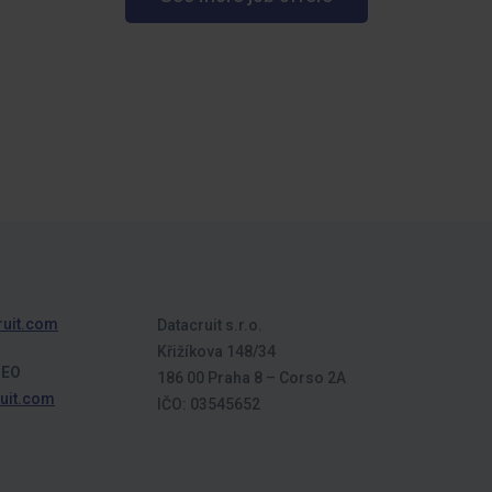
ruit.com
Datacruit s.r.o.
Křižíkova 148/34
CEO
186 00 Praha 8 – Corso 2A
uit.com
IČO: 03545652