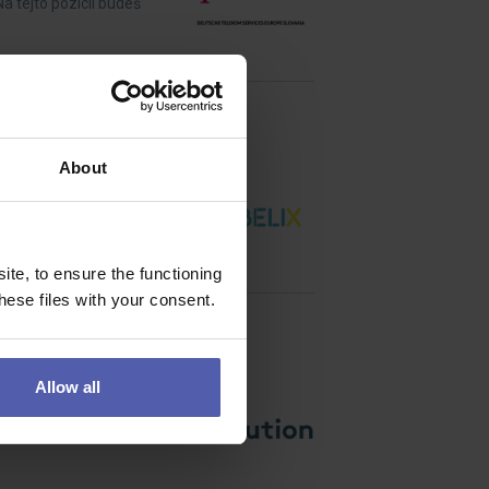
Na tejto pozícii budeš
About
s praxí. Budeš
te, to ensure the functioning
ese files with your consent.
Allow all
a, montáže a uvádění do