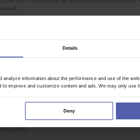
š poľský jazyk? Pridaj sa k nám ako analytik/analytička kreditných rizík. 
malizovať…
x Olomouc
Details
- 42 000 Kč/měs
stát špičkovým profíkem? Rozšiřujeme montážní tým a hledáme kolegy 
. Čím kvalitnější a…
d analyze information about the performance and use of the websi
nd to improve and customize content and ads. We may only use th
ravy
ou
Deny
ého baví technika, stroje a práce v terénu. Čeká Vás servis, diagnostik
ch materiálů u…