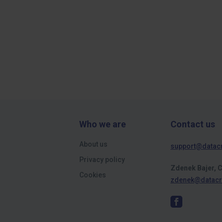
Who we are
Contact us
About us
support@datac
Privacy policy
Zdenek Bajer, 
Cookies
zdenek@datacr