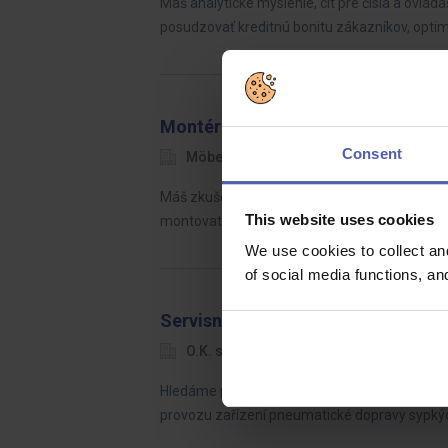
Máš analytické myslenie, cit pre čísla a ovláda
posudzovať kreditnú bonitu zákazníkov, opti
Montér nábytku a kuchyní Möbeli
Consent
Möbelix
Olomoucký kraj
36 
Máš zkušenost s montáží nábytku a chceš se 
This website uses cookies
montovat nábytek a kuchyně, ale také rozvážet
We use cookies to collect an
of social media functions, a
Servisní technik zařízení pneudop
O.K. solution
Kladno
Dohod
Hledáme praktického servisního technika, kter
provozu zařízení pneumatické dopravy sypký