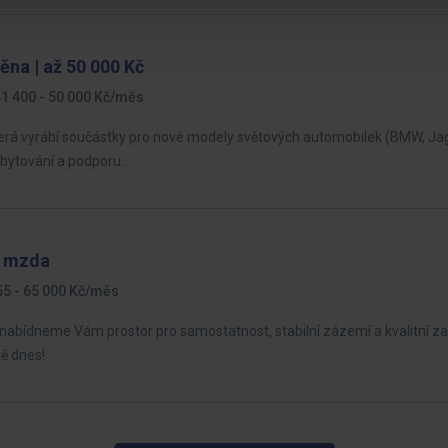
ěna | až 50 000 Kč
1 400 - 50 000 Kč/měs
terá vyrábí součástky pro nové modely světových automobilek (BMW, Jag
 ubytování a podporu…
3. mzda
55 - 65 000 Kč/měs
 nabídneme Vám prostor pro samostatnost, stabilní zázemí a kvalitní zau
tě dnes!