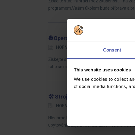
Získejte stabilní práci i bez zkušeností - na
programem.Vaším úkolem bude příprava a bro
👷Operátor CNC ⚙️| náb. příspěvek 
HOFMANN WIZARD
Jihlava
Consent
Získejte stabilní práci ve známé společnosti
toho se můžete těšit také na náborový příspě
This website uses cookies
We use cookies to collect an
of social media functions, a
🛠️ Strojní zámečník 🔧| 1 směna |
HOFMANN WIZARD
Jihlava
Hledáme kolegu nebo kolegyni na pozici stroj
ubytování.Zaujala vás nabídka? Pošlete nám 