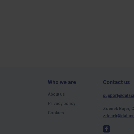
Who we are
Contact us
About us
support@datac
Privacy policy
Zdenek Bajer, 
Cookies
zdenek@datacr