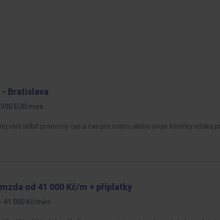
 - Bratislava
1 300 EUR/mes
rej vieš skĺbiť pracovný čas a čas pre rodinu alebo svoje koníčky vďaka p
| mzda od 41 000 Kč/m + příplatky
- 41 000 Kč/měs