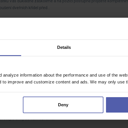
 začátku Vás důkladně zaškolíme a na pozici postupně projdete kompletn
ušení dveřních křídel před…
50 000 Kč | mzda až 48 400 Kč
40 400 - 48 400 Kč/měs
Details
! Pokud budete mít zájem, můžete se profesně vzdělávat a posouvat tak 
vek 50 000 Kč a…
d analyze information about the performance and use of the websi
nd to improve and customize content and ads. We may only use th
 13. mzda | možnost ubytování
38 - 45 000 Kč/měs
Deny
ní zámečník do našeho jednosměnného provozu. Pokud jste zdaleka - ne
životopis a my se vám ozveme.