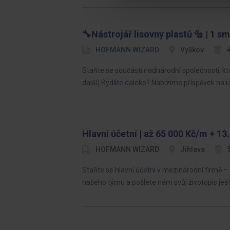
🔧Nástrojář lisovny plastů 🔩 | 1 sm
HOFMANN WIZARD
Vyškov
4
Staňte se součástí nadnárodní společnosti, k
další).Bydlíte daleko? Nabízíme příspěvek na
Hlavní účetní | až 65 000 Kč/m + 1
HOFMANN WIZARD
Jihlava
Staňte se hlavní účetní v mezinárodní firmě –
našeho týmu a pošlete nám svůj životopis ješ