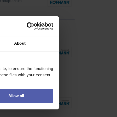
ím adaptačním
About
svou kariéru. Kromě
te, to ensure the functioning
ese files with your consent.
Allow all
vadí, zajistíme