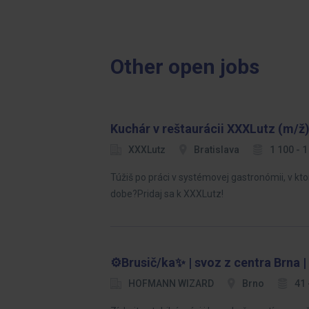
Other open jobs
Kuchár v reštaurácii XXXLutz (m/ž)
XXXLutz
Bratislava
1 100 - 
Túžiš po práci v systémovej gastronómii, v kto
dobe?Pridaj sa k XXXLutz!
⚙️Brusič/ka✨ | svoz z centra Brna 
HOFMANN WIZARD
Brno
41 