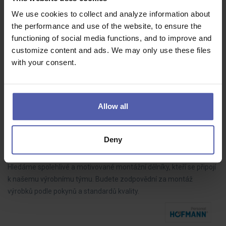
70 - 85 000 Kč/měs
We use cookies to collect and analyze information about
Do našeho týmu hledáme LEAN technika, který bude aktivně
the performance and use of the website, to ensure the
rozvíjet výrobní procesy, řídit zlepšovací projekty a spolupracovat s
functioning of social media functions, and to improve and
kolegy napříč výrobou. Pokud máte analytické myšlení, dokážete
customize content and ads. We may only use these files
dotahovat…
with your consent.
Allow all
Montážní dělník ve výrobě BEZ NOČNÍCH (M/Ž)
HOFMANN WIZARD
Nový Bydžov
Deny
35 - 39 000 Kč/měs
Hledáme spolehlivé a motivované montážní dělníky, kteří se připojí
k našemu výrobnímu týmu. Budete zodpovědní za montáž
výrobků podle pokynů a standardů kvality.