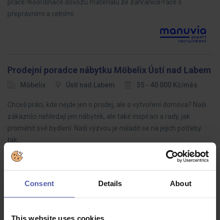
práce?Koordinace dovozu materiálu ze zahraničíPráce s
přepravními a celními…
Prodejní poradce nábytku Möbelix Ústí nad Labem
Möbelix
Ústí nad Labem
35 - 40 000 Kč/měs
Chceš práci, kde nejde jen o prodej, ale o vytvoření domova? Naši
zákazníci nehledají jen nábytek, ale také inspiraci a rady, jak
proměnit své bydlení. Naší výzvou je naladit se na jejich potřeby
tak…
Consent
Details
About
LEAN specialista (ž/m)
HOFMANN WIZARD
Plzeňský kraj
This website uses cookies