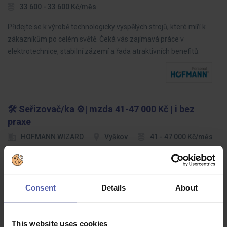
33 600 - 33 600 Kč/měs
Přidejte se k výrobě technologicky vyspělých strojů, které míří k
zákazníkům po celém světě. Čeká vás zajímavá práce v
elektrotechnice, stabilní zázemí a řada atraktivních benefitů.
🛠️ Seřizovač/ka ⚙️| mzda 41-47 000 Kč | i bez
praxe
HOFMANN WIZARD
Vyškov
41 - 47 000 Kč/měs
Pro stabilní mezinárodní společnost zaměřenou na vstřikování
plastů hledáme nového kolegu / novou kolegyni na pozici
Seřizovač/ka. Vítáme i absolventy — čeká vás odborné zaškolení,
Consent
Details
About
podpora zkušeného…
This website uses cookies