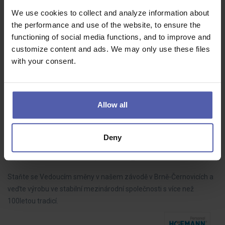
We use cookies to collect and analyze information about
FARMACEUTICKÝ ASISTENT - Praha 9 - Vysočany
the performance and use of the website, to ensure the
functioning of social media functions, and to improve and
Benu
Praha hl.m.
Dohodou
customize content and ads. We may only use these files
Najděte jistotu #podnašimikřídly a rozšiřte náš tým v lékárně v OC
with your consent.
Fénix.
Allow all
⭐Vedoucí směny👷 ve výrobě | bez nočních a
Deny
víkendů | nástup ihned
HOFMANN WIZARD
Brno
35 - 40 000 Kč/měs
Staňte se Vedoucím směny v našem závodě v Brně-Černovicích a
veďte výrobu ve stabilní mezinárodní společnosti s více než
100letou tradicí.