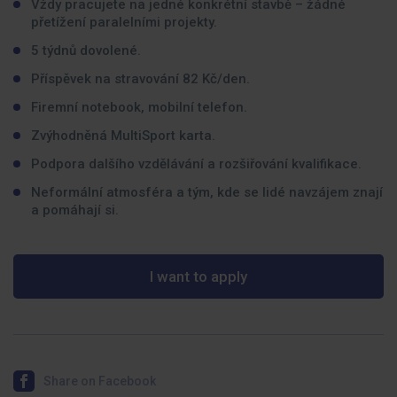
Vždy pracujete na jedné konkrétní stavbě – žádné
přetížení paralelními projekty.
5 týdnů dovolené.
Příspěvek na stravování 82 Kč/den.
Firemní notebook, mobilní telefon.
Zvýhodněná MultiSport karta.
Podpora dalšího vzdělávání a rozšiřování kvalifikace.
Neformální atmosféra a tým, kde se lidé navzájem znají
a pomáhají si.
I want to apply
Share on Facebook