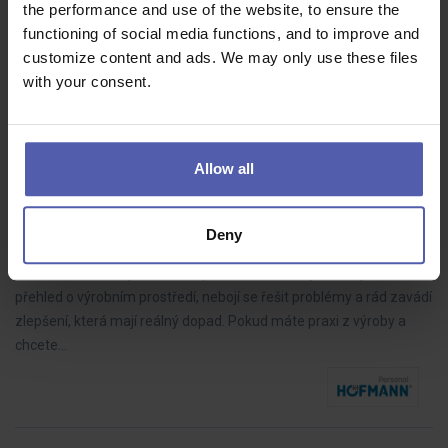
the performance and use of the website, to ensure the
čeho jdete. Jedná se totiž o unikátní technologie na zpracování
functioning of social media functions, and to improve and
dřeva,…
customize content and ads. We may only use these files
with your consent.
⚙️ Procesní inženýr (m/ž) – až 85 000 Kč + bonus a
Allow all
bezva benefity
HOFMANN WIZARD
Plzeň - Jih
65 - 85 000 Kč/měs
Deny
Hledáme technicky zdatného procesního inženýra, který má
přehled o výrobním prostředí, nebojí se řešit problémy a rád zavádí
zlepšení, která mají reálný dopad. Pokud máte praxi z výroby a
chcete…