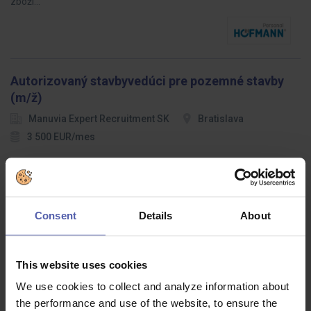
zboží…
Autorizovaný stavbyvedúci pre pozemné stavby
(m/ž)
Manuvia Expert Recruitment SK
Bratislava
3 500 EUR/mes
Hľadáme skúseného stavbyvedúceho (m/ž), ktorý/á bude
zodpovedný/á za kompletné riadenie stavieb od začiatku až po
odovzdanie.
Consent
Details
About
This website uses cookies
Kuchař/-ka v Restauraci XXXLutz - Čestlice
We use cookies to collect and analyze information about
XXXLutz
Praha - Čestlice
Dohodou
the performance and use of the website, to ensure the