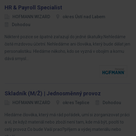
HR & Payroll Specialist
HOFMANN WIZARD
okres Ústí nad Labem
Dohodou
Některé pozice se špatně zařazují do jedné škatulky.Nehledáme
čistě mzdovou účetní. Nehledáme ani člověka, který bude dělat jen
personalistiku. Hledáme někoho, kdo se vyzná v obojím a komu
dává smysl…
Skladník (M/Ž) | Jednosměnný provoz
HOFMANN WIZARD
okres Teplice
Dohodou
Hledáme člověka, který má rád pořádek, umí si zorganizovat práci
a ví, že když materiál nebo zboží není tam, kde má být, pocítí to
celý provoz.Co bude Vaší prací?příjem a výdej materiálu nebo