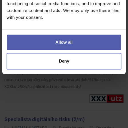
functioning of social media functions, and to improve and
Toužíš po práci v systémové gastronomii, kde lze nalézt čas pro
customize content and ads. We may only use these files
rodinu a své koníčky díky příznivé otevírací době?
with your consent.
Allow all
Šéfkuchař - vedoucí kuchyně XXXLutz restaurace -
Čestlice
Deny
XXXLutz
Praha - Čestlice
Dohodou
Toužíš po práci v systémové gastronomii, kde lze nalézt čas pro
rodinu a své koníčky díky příznivé otevírací době? Přidej se k
XXXLutz!Skvělá příležitost i pro absolventy!
Specialista digitálního tisku (ž/m)