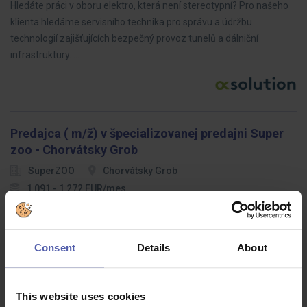
Hledáte práci v oboru elektro, která není stereotypní? Pro našeho
klienta hledáme servisního technika pro správu a údržbu
technologií zajišťujících bezpečný provoz tunelů a dálniční
infrastruktury. …
Predajca ( m/ž) v špecializovanej predajni Super
zoo - Chorvátsky Grob
SuperZOO
Chorvátsky Grob
1 091 - 1 272 EUR/mes
Ahoj, milovníci zvierat! Hľadáme šikovného predajcu, ktorý sa k
nám pridá a pomôže nám s aktívnou obsluhou a starostlivosťou o
Consent
Details
About
zákazníkov v chovateľských potrebách. U nás sa budeš venovať
rovnako…
This website uses cookies