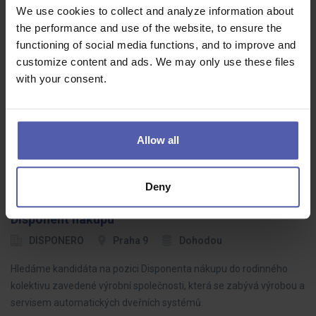
We use cookies to collect and analyze information about
the performance and use of the website, to ensure the
Stavbyvedoucí | dopravní stavby
functioning of social media functions, and to improve and
O.K. solution
Praha 4
Dohodou
customize content and ads. We may only use these files
with your consent.
Máte zkušenost s vedením staveb a chcete se podílet na
projektech, které jsou vidět v každodenním provozu měst?Pro
našeho klienta hledáme stavbyvedoucího pro oblast dopravních
staveb. Čekají Vás…
Allow all
Deny
Disponent nákupu
DISPONERO
Praha 9
Dohodou
Hledáme kandidáta na pozici Disponenta nákupu do rodinného
kolektivu zavedené výrobní společnosti, která se zabývá výrobou a
servisem automatických dveřních systémů.