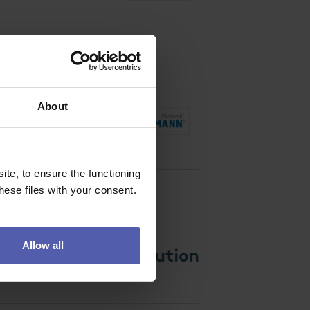
About
 v terénu. Stanete se
te, to ensure the functioning
ese files with your consent.
Allow all
povědnost za oblast