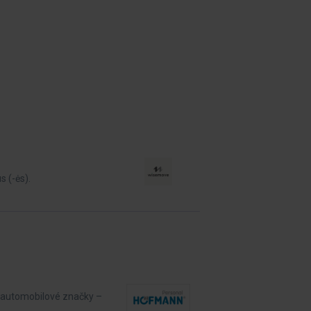
s (-ės).
é automobilové značky –