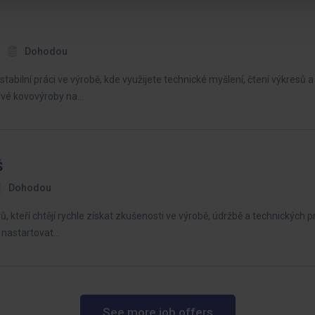
Dohodou
abilní práci ve výrobě, kde využijete technické myšlení, čtení výkresů
ové kovovýroby na…
Š
Dohodou
kteří chtějí rychle získat zkušenosti ve výrobě, údržbě a technických pr
t nastartovat…
See more job offers