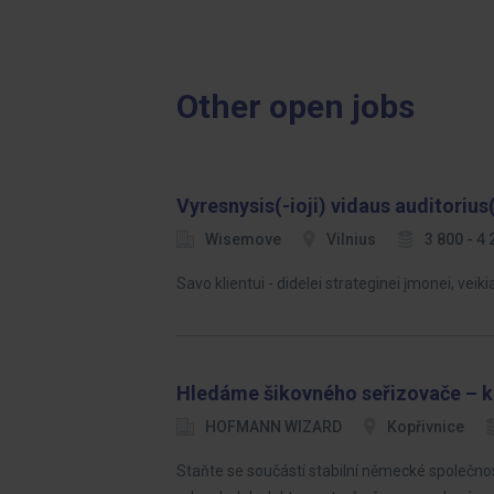
Other open jobs
Vyresnysis(-ioji) vidaus auditorius
Wisemove
Vilnius
3 800 - 4
Savo klientui - didelei strateginei įmonei, veik
Hledáme šikovného seřizovače – k
HOFMANN WIZARD
Kopřivnice
Staňte se součástí stabilní německé společno