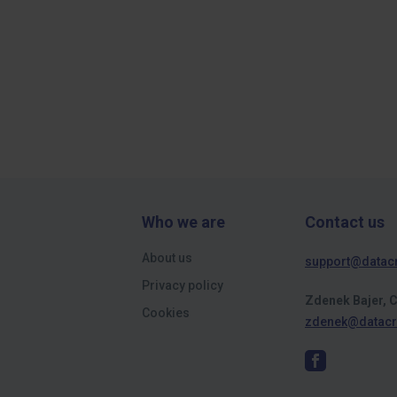
Who we are
Contact us
About us
support@datac
Privacy policy
Zdenek Bajer, 
Cookies
zdenek@datacr