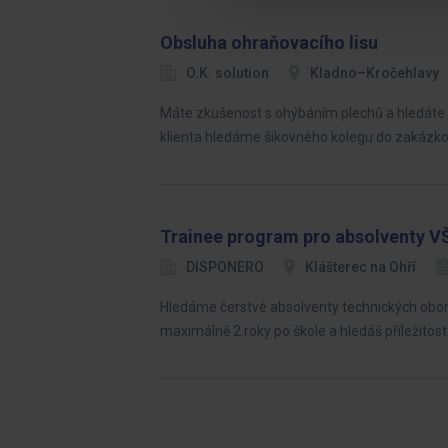
Obsluha ohraňovacího lisu
O.K. solution
Kladno–Kročehlavy
Máte zkušenost s ohýbáním plechů a hledáte st
klienta hledáme šikovného kolegu do zakázk
Trainee program pro absolventy V
DISPONERO
Klášterec na Ohří
Hledáme čerstvé absolventy technických oborů, 
maximálně 2 roky po škole a hledáš příležitos