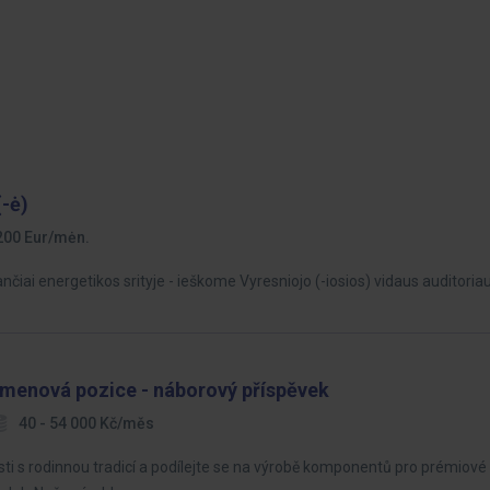
(-ė)
 200 Eur/mėn.
iančiai energetikos srityje - ieškome Vyresniojo (-iosios) vidaus auditoriau
menová pozice - náborový příspěvek
40 - 54 000 Kč/měs
sti s rodinnou tradicí a podílejte se na výrobě komponentů pro prémiov