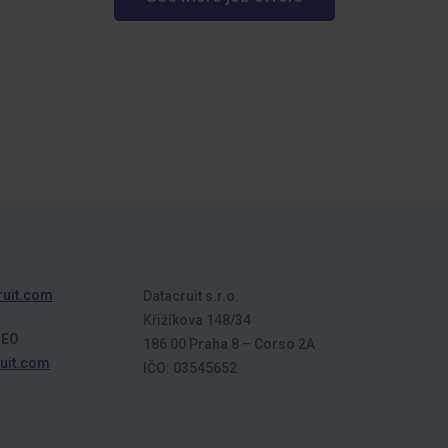
ruit.com
Datacruit s.r.o.
Křižíkova 148/34
CEO
186 00 Praha 8 – Corso 2A
uit.com
IČO: 03545652