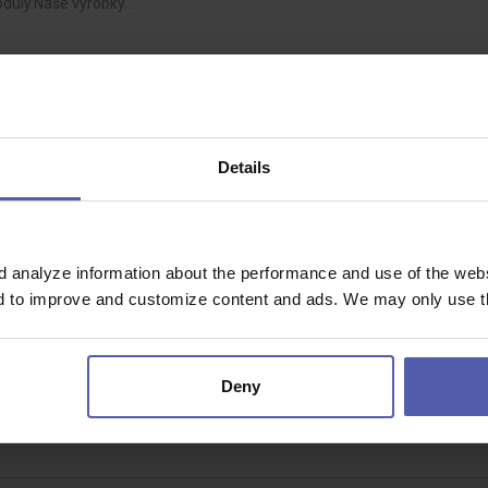
oduly.Naše výrobky…
užební vůz i soukromě | 60-80 000 Kč
60 - 80 000 Kč/měs
Details
 který ocení svobodné rozvržení práce převážně z domova a na cestách
stoletou historií,…
d analyze information about the performance and use of the websi
nd to improve and customize content and ads. We may only use th
Dohodou
Deny
y | zákaznická kvalita | AJHledáme osobnost, která dokáže převzít od
ení společnosti, výrobu…