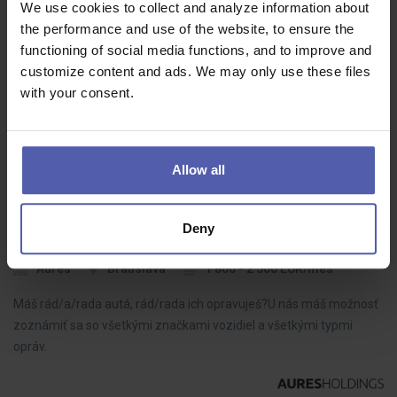
We use cookies to collect and analyze information about
Manuvia Expert Recruitment
Šternberk
the performance and use of the website, to ensure the
40 - 42 000 Kč/měs
functioning of social media functions, and to improve and
customize content and ads. We may only use these files
Máte zkušenosti se svařováním a hledáte práci v zavedené
with your consent.
výrobní společnosti s dlouholetou tradicí? Pro našeho klienta
působícího v oblasti zakázkové strojírenské výroby hledáme
šikovného svářeče do…
Allow all
Deny
Automechanik/Automechanička (Bratislava)
Aures
Bratislava
1 800 - 2 500 EUR/mes
Máš rád/a/rada autá, rád/rada ich opravuješ?U nás máš možnosť
zoznámiť sa so všetkými značkami vozidiel a všetkými typmi
opráv.