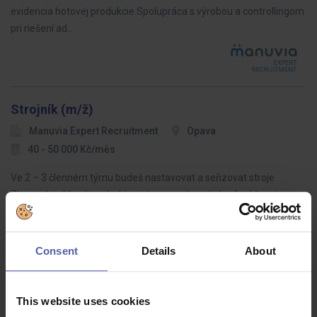
evidencia hotovej produkcie.Spolupráca s výrobou a controllingom
pri riešení ad…
Strojník (m/ž)
Manuvia Expert Recruitment
Opava
40 - 50 000 Kč/měs
Ve 2 – 3 členném týmu budeš nastavovat a seřizovat stroje
Zkontroluješ kvalitu výrobku, jeho rozměr, potisk a funkčnost
Zajistíš pravidelný úklid a čištění pracoviště Společně s údržbáři
odstraňuješ…
Consent
Details
About
This website uses cookies
Svářeč MIG/MAG (m/ž)