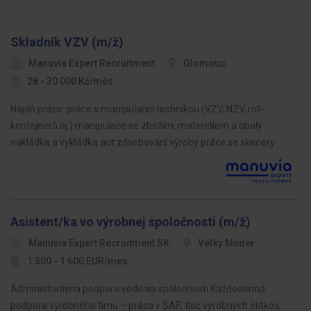
Skladník VZV (m/ž)
Manuvia Expert Recruitment
Olomouc
28 - 30 000 Kč/měs
Náplň práce: práce s manipulační technikou (VZV, NZV, roll-
kontejnerů aj.) manipulace se zbožím, materiálem a obaly
nakládka a vykládka aut zásobování výroby práce se skenery
Asistent/ka vo výrobnej spoločnosti (m/ž)
Manuvia Expert Recruitment SK
Veľký Meder
1 300 - 1 600 EUR/mes
Administratívna podpora vedenia spoločnosti Každodenná
podpora výrobného tímu – práca v SAP, tlač výrobných štítkov,