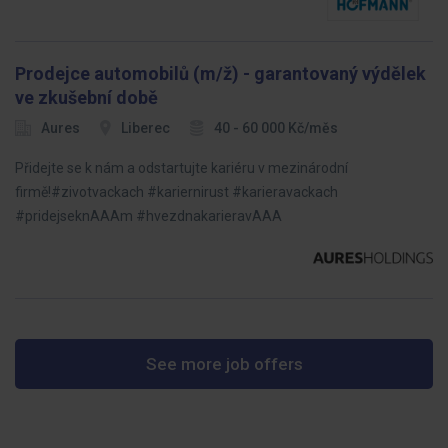
Prodejce automobilů (m/ž) - garantovaný výdělek
ve zkušební době
Aures
Liberec
40 - 60 000 Kč/měs
Přidejte se k nám a odstartujte kariéru v mezinárodní
firmě!#zivotvackach #kariernirust #karieravackach
#pridejseknAAAm #hvezdnakarieravAAA
See more job offers