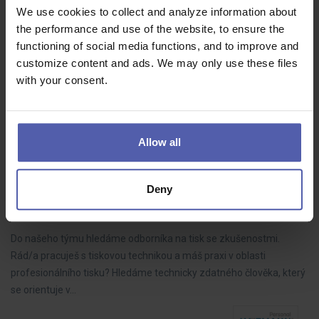
Kalkulant pozemních staveb (ž/m)
We use cookies to collect and analyze information about
HOFMANN WIZARD
Brno
35 - 90 000 Kč/měs
the performance and use of the website, to ensure the
functioning of social media functions, and to improve and
• Kalkulace vlastních stavebních prací • Tvorba cenových nabídek
customize content and ads. We may only use these files
na základě zadávací dokumentace • Kontrola správnosti a úplnosti
with your consent.
dokumentace pro správné vyhotovení kalkulací • Specifikace
materiálů…
Allow all
Specialista digitálního tisku (ž/m)
Deny
HOFMANN WIZARD
Plzeňský kraj
Dohodou
Do našeho týmu hledáme odborníka na tisk se zkušenostmi.
Rád/a pracuješ s tiskovou technikou a máš praxi v oblasti
profesionálního tisku? Hledáme technicky zdatného člověka, který
se orientuje v…