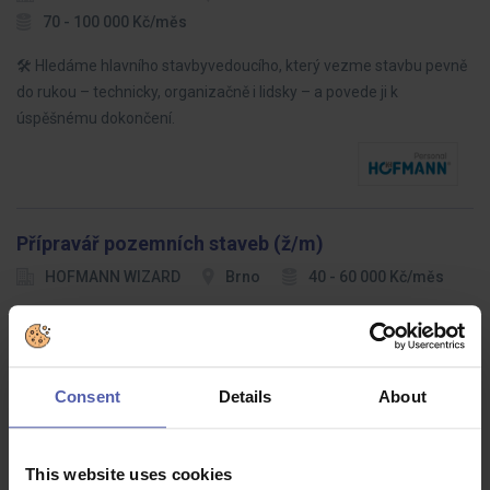
70 - 100 000 Kč/měs
🛠️ Hledáme hlavního stavbyvedoucího, který vezme stavbu pevně
do rukou – technicky, organizačně i lidsky – a povede ji k
úspěšnému dokončení.
Přípravář pozemních staveb (ž/m)
HOFMANN WIZARD
Brno
40 - 60 000 Kč/měs
Hledáme zkušeného přípraváře pozemních staveb, který bude
zodpovědný za přípravu a koordinaci stavebních projektů, od
plánování až po realizaci
Consent
Details
About
This website uses cookies