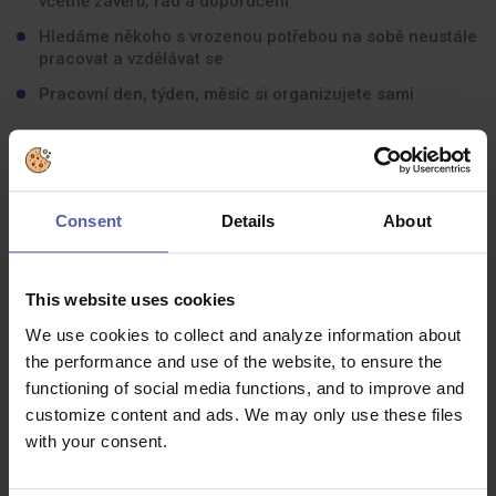
včetně závěrů, rad a doporučení
Hledáme někoho s vrozenou potřebou na sobě neustále
pracovat a vzdělávat se
Pracovní den, týden, měsíc si organizujete sami
Jaké zkušenosti byste měli mít:
SŠ/VŠ vzdělání (ideálně technického směru)
Consent
Details
About
Minimálně 2-3 roky praxe v oblasti obchodu
Kladný vztah k IT technologiím
This website uses cookies
Hledáme zdravě ambiciózního a cílevědomého člověka,
We use cookies to collect and analyze information about
který chce profesně, platově a kariérně růstOchota
cestovat v rámci Čech
the performance and use of the website, to ensure the
functioning of social media functions, and to improve and
AJ výhodou
customize content and ads. We may only use these files
with your consent.
Co dostanete na oplátku: