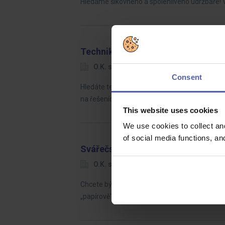
Hledáme šikovného a spolehlivého údržbáře! 
Technik
O.K. solution
Praha
Dohodo
Consent
Hledáte technickou práci, která dává skutečný
na řešeních, která firmám i domácnostem šetř
This website uses cookies
We use cookies to collect an
of social media functions, a
Svářečský technolog s výkonem p
O.K. solution
Ústecký kraj
D
Chcete být tím člověkem, který na stavbě udáv
„papírově“, ale reálně v provozu – s respekte