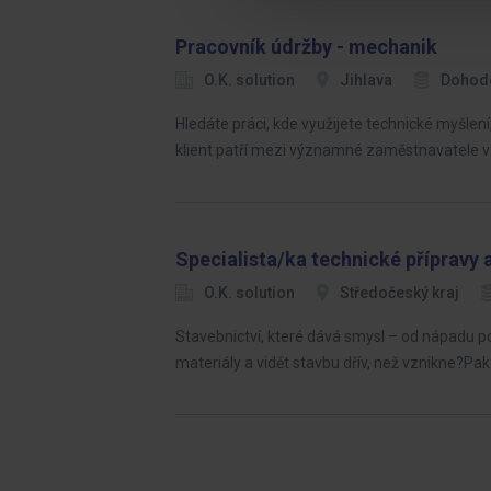
Pracovník údržby - mechanik
O.K. solution
Jihlava
Dohod
Hledáte práci, kde využijete technické myšlen
klient patří mezi významné zaměstnavatele v
Specialista/ka technické přípravy
O.K. solution
Středočeský kraj
Stavebnictví, které dává smysl – od nápadu po 
materiály a vidět stavbu dřív, než vznikne?Pa