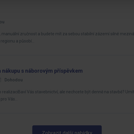
ou
í, manuální zručnost a budete mít za sebou stabilní zázemí silné mezin
 regionu a působí…
 a nákupu s náborovým příspěvkem
Dohodou
realizaciBaví Vás stavebnictví, ale nechcete být denně na stavbě? Umíte 
k pro Vás…
Zobrazit další nabídky