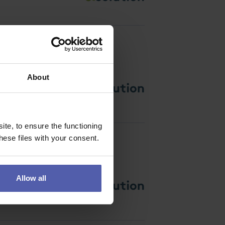
About
 problémy a podílet se
te, to ensure the functioning
ese files with your consent.
Allow all
začátku bylo správně. Ne