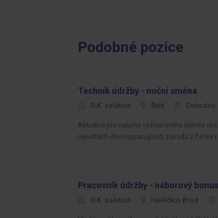
Podobné pozice
Technik údržby - noční směna
O.K. solution
Štětí
Dohodou
Aktuálně pro našeho významného klienta obsa
největších dřevozpracujících závodů v České r
Pracovník údržby - náborový bonus
O.K. solution
Havlíčkuv Brod