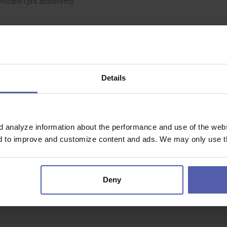
Vhodné i pro absolventy.
u
Details
 smysl?Chcete vidět za sebou konkrétní výsledky, řešit reálné technické
í desítky…
d analyze information about the performance and use of the websi
nd to improve and customize content and ads. We may only use th
ráce v Německu
ohodou
Deny
á směr?Ne hledat chyby zpětně, ale nastavit technologii tak, aby to od 
m svářečů, s…