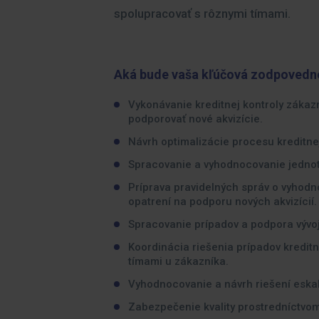
spolupracovať s rôznymi tímami.
Aká bude vaša kľúčová zodpovedn
Vykonávanie kreditnej kontroly zákazn
podporovať nové akvizície.
Návrh optimalizácie procesu kreditnej
Spracovanie a vyhodnocovanie jednotl
Príprava pravidelných správ o vyhodn
opatrení na podporu nových akvizícií.
Spracovanie prípadov a podpora vývoj
Koordinácia riešenia prípadov kreditn
tímami u zákazníka.
Vyhodnocovanie a návrh riešení eska
Zabezpečenie kvality prostredníctvom