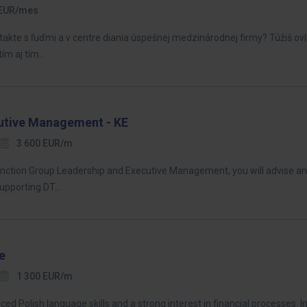
 EUR/mes
ntakte s ľuďmi a v centre diania úspešnej medzinárodnej firmy? Túžiš ov
tím aj tím…
cutive Management - KE
3 600 EUR/m
nction Group Leadership and Executive Management, you will advise an
 supporting DT…
e
1 300 EUR/m
d Polish language skills and a strong interest in financial processes. In t