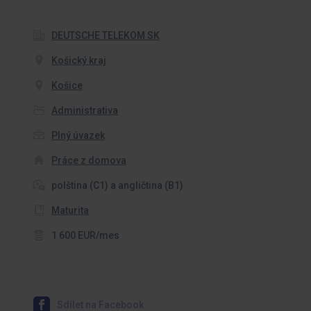
DEUTSCHE TELEKOM SK
Košický kraj
Košice
Administrativa
Plný úvazek
Práce z domova
polština (C1) a angličtina (B1)
Maturita
1 600 EUR/mes
Sdílet na Facebook