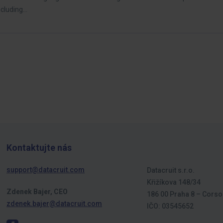
ncluding…
Kontaktujte nás
support@datacruit.com
Datacruit s.r.o.
Křižíkova 148/34
Zdenek Bajer, CEO
186 00 Praha 8 – Corso
zdenek.bajer@datacruit.com
IČO: 03545652