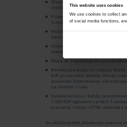
Zľavy u desiatky partnerov v oblasti zd
This website uses cookies
vzdelávania. *
We use cookies to collect an
Príspevok do doplnkovej dôchodkovej
of social media functions, a
% hrubej mzdy. *
Možnosti kariérneho rastu a vzdeláva
hard skills. Príspevok 180 EUR na jaz
Firemné podujatia: Letná a Vianočná pá
teambuildingy a i.
Mojra.sk: Psychologické poradenstvo 
Benefity pre budúcich rodičov: Každ
EUR pri narodení dieťaťa. Otecko získ
dovolenke.Zamestnanec odchádzajúci
na obdobie 1 roku.
Relokačný bonus: Každý zamestnanec
1.500 EUR vyplatený v prvých 3 mesia
pracovnej zmluvy s DTSE relokoval z i
*po skúšobnej dobe, dohodnutej v pracovnej z