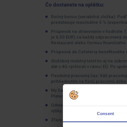
Čo dostanete na oplátku:
Ročný bonus (variabilná zložka): Podľ
predstavuje maximálne 5 % (exp
Príspevok na stravovanie v hodnote 7
je 6,50 EUR) za každý odpracovaný deň
Restaurant alebo formou finančného 
Príspevok do Cafeteria benefitového
Služobný mobilný telefón aj na súk
dát v 4G rýchlosti v rámci EÚ. Po spo
Flexibilný pracovný čas: Váš pracovný
prihliadnutím na fixnú pracovnú d
My Days: Nárok na 1 a viac My Days b
Platené voľno pre rodičov prvákov v p
Odmena za úspešné odporučenie nov
výšky 1 700 EUR.
Consent
Zľavy až do 50 % na Telekom produkty 