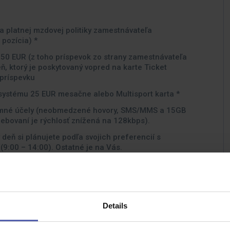
a platnej mzdovej politiky zamestnávateľa
ertná pozícia) *
,50 EUR (z toho príspevok zo strany zamestnávateľa
, ktorý je poskytovaný vopred na karte Ticket
príspevku
 systému 25 EUR mesačne alebo Multisport karta *
romné účely (neobmedzené hovory, SMS/MMS a 15GB
trebovaní je rýchlosť znížená na 128kbps).
 deň si plánujete podľa svojich preferencií s
obu (9:00 – 14:00). Ostatné je na Vás.
ez nutnosti preukázania potvrdenia od doktora.
rvý školský deň *
ého zamestnanca na trvalý pracovný pomer až do
Details
v oblasti internetu, pevnej linky a paušálov.