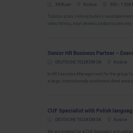
XXXLutz
Košice
950 - 1 200
Túžiš po práci, v ktorej budeš v neustálom ko
celou firmou, a byť skvelou podporou pre svoj 
Senior HR Business Partner – Exe
DEUTSCHE TELEKOM SK
Košice
In HR Executive Management for the group fu
a large, internationally positioned client area
CUF Specialist with Polish languag
DEUTSCHE TELEKOM SK
Košice
We are looking for a CUF Specialist with advance