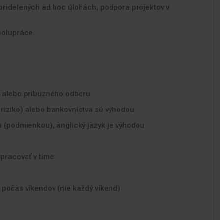
pridelených ad hoc úlohách, podpora projektov v
polupráce.
ie alebo príbuzného odboru
é riziko) alebo bankovníctva sú výhodou
 (podmienkou), anglický jazyk je výhodou
pracovať v tíme
počas víkendov (nie každý víkend)