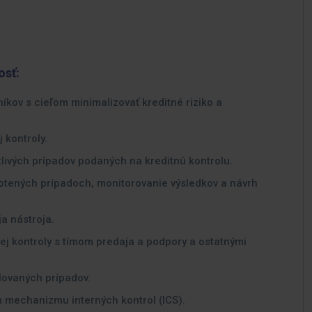
osť:
íkov s cieľom minimalizovať kreditné riziko a
 kontroly.
ivých prípadov podaných na kreditnú kontrolu.
otených prípadoch, monitorovanie výsledkov a návrh
a nástroja.
ej kontroly s tímom predaja a podpory a ostatnými
lovaných prípadov.
 mechanizmu interných kontrol (ICS).