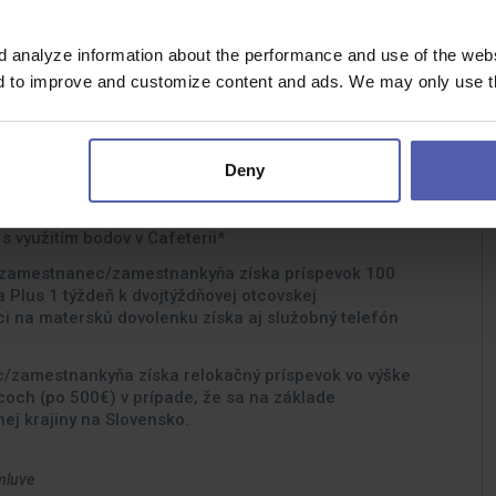
ravia, športu, módy, kultúry, cestovania, bývania či
d analyze information about the performance and use of the websi
 spoločnosti podľa výberu zamestnanca vo výške 1,5
nd to improve and customize content and ads. We may only use th
nia prostredníctvom školení so zameraním na soft aj
ykové vzdelávanie pri každom výročí v DTSE SK.
Deny
rty, Mikuláš, Dni zdravia, darovanie krvi,
s využitím bodov v Cafeterii*
ý zamestnanec/zamestnankyňa získa príspevok 100
a Plus 1 týždeň k dvojtýždňovej otcovskej
 na materskú dovolenku získa aj služobný telefón
/zamestnankyňa získa relokačný príspevok vo výške
coch (po 500€) v prípade, že sa na základe
nej krajiny na Slovensko.
mluve