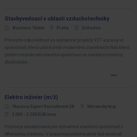
Stavbyvedoucí v oblasti vzduchotechniky
Business Talent
Praha
Dohodou
Převezmi odpovědnost za významné projekty VZT a pracuj ve
společnosti, která udává směr modernímu stavebnictví.Náš klient,
přední mezinárodní stavební společnost se švédskými kořeny,
dlouhodobě…
Elektro inžinier (m/ž)
Manuvia Expert Recruitment SK
Nitriansky kraj
2 000 - 2 300 EUR/mes
Pozícia je obsadzovaná pre významnú stavebnú spoločnosť s
dlhoročnou tradíciou. V pracovnej pozícii budete tiež cestovať