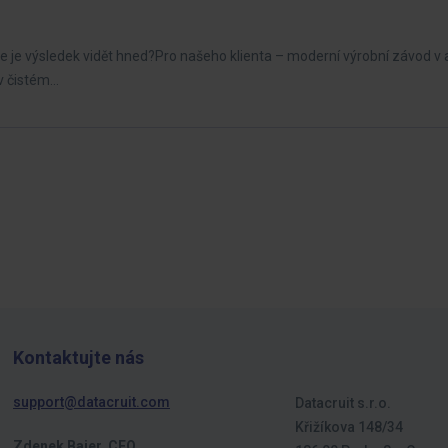
kde je výsledek vidět hned?Pro našeho klienta – moderní výrobní závod 
 v čistém…
Kontaktujte nás
support@datacruit.com
Datacruit s.r.o.
Křižíkova 148/34
Zdenek Bajer, CEO