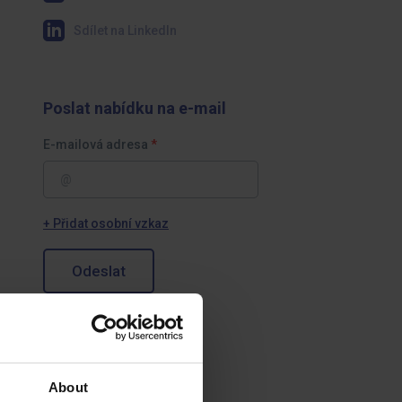
Sdílet na LinkedIn
Poslat nabídku na e-mail
E-mailová adresa
+ Přidat osobní vzkaz
Odeslat
About