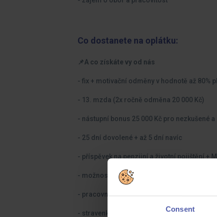
- zájem o obor a pracovitost
Co dostanete na oplátku:
📌A co získáte vy od nás
- fix + motivační odměny v hodnotě až 80% 
- 13. mzda (2x ročně odměna 20 000 Kč)
- nástupní bonus 25 000 Kč pro nezkušené a
- 25 dní dovolené + až 5 dní navíc
- příspěvek na penzijní a životní pojištění + 
- možnost příspěvku zaměstnavatele na získ
- pracovní oděv vč. čištění
Consent
- stravenky 150 Kč