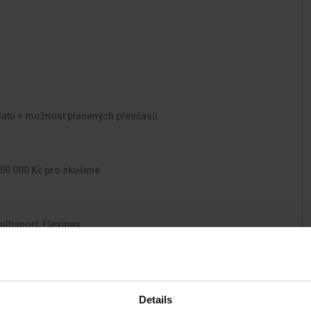
platu + možnost placených přesčasů
 50 000 Kč pro zkušené
Multisport, Flexipas
ání řidičského průkazu skupiny C,D,E
Details