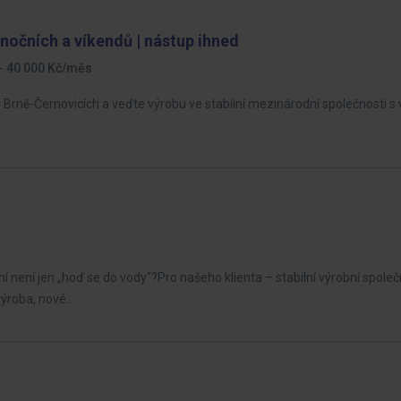
nočních a víkendů | nástup ihned
- 40 000 Kč/měs
ně-Černovicích a veďte výrobu ve stabilní mezinárodní společnosti s 
í není jen „hoď se do vody“?Pro našeho klienta – stabilní výrobní spole
výroba, nové…