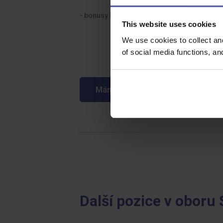
- bonusy k narození dítěte a výročním naro
This website uses cookies
We use cookies to collect an
of social media functions, a
Mám zájem o tuto pozici
Další pozice v oboru 