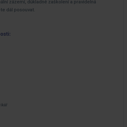
nální zázemí, důkladné zaškolení a pravidelná
te dál posouvat.
osti:
ikář