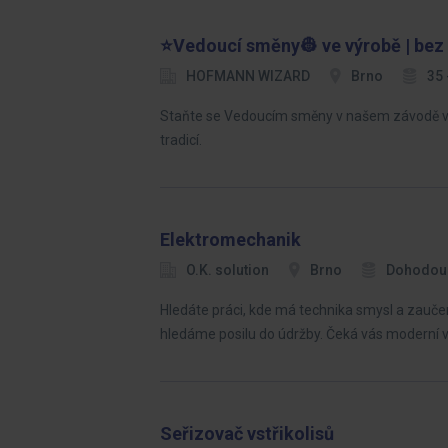
⭐Vedoucí směny👷 ve výrobě | bez 
HOFMANN WIZARD
Brno
35 
Staňte se Vedoucím směny v našem závodě v Br
tradicí.
Elektromechanik
O.K. solution
Brno
Dohodou
Hledáte práci, kde má technika smysl a zaučen
hledáme posilu do údržby. Čeká vás moderní 
Seřizovač vstřikolisů