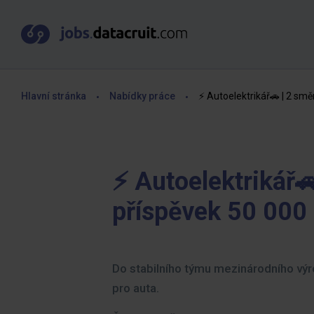
Hlavní stránka
Nabídky práce
⚡ Autoelektrikář🚗 | 2 smě
⚡ Autoelektrikář🚗
příspěvek 50 000
Do stabilního týmu mezinárodního vý
pro auta.