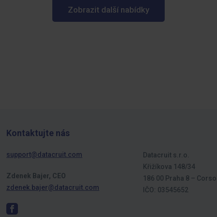
Zobrazit další nabídky
Kontaktujte nás
support@datacruit.com
Datacruit s.r.o.
Křižíkova 148/34
Zdenek Bajer, CEO
186 00 Praha 8 – Corso
zdenek.bajer@datacruit.com
IČO: 03545652