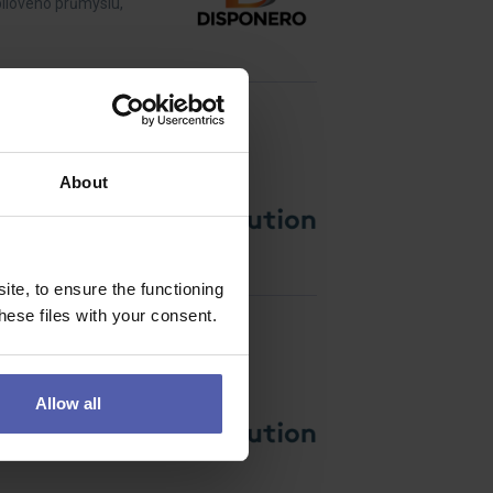
ilového průmyslu,
About
árodní společnosti?Náš
te, to ensure the functioning
ese files with your consent.
Allow all
rojekty po celé České