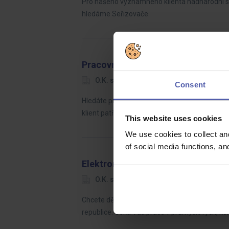
Pro našeho významného klienta nadnárodní sp
hledáme Seřizovače.
Pracovník údržby - mechanik
O.K. solution
Jihlava
Dohod
Consent
Hledáte práci, kde využijete technické myšlen
klient patří mezi významné zaměstnavatele v
This website uses cookies
We use cookies to collect an
of social media functions, a
Elektromontér | montážní projekty
O.K. solution
Jihomoravský kraj
Chcete dělat elektro práci, která není pořád
republice. Čeká Vás práce v průmyslových, k