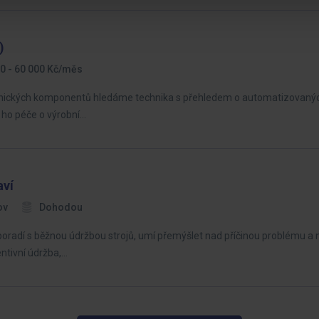
)
0 - 60 000 Kč/měs
ronických komponentů hledáme technika s přehledem o automatizovaný
 ho péče o výrobní…
aví
ov
Dohodou
oradí s běžnou údržbou strojů, umí přemýšlet nad příčinou problému a ne
entivní údržba,…