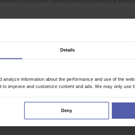
olečnost, která je jedním z předních světových dodavatelů do automob
ou
Details
í, manuální zručnost a budete mít za sebou stabilní zázemí silné mezin
 regionu a působí…
d analyze information about the performance and use of the websi
nd to improve and customize content and ads. We may only use th
 ČR
Dohodou
Deny
 dokola stejná?Hledáme šikovné elektromontéry na různorodé montážní p
omerčních a…