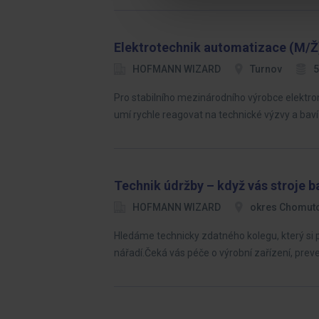
Elektrotechnik automatizace (M/Ž
HOFMANN WIZARD
Turnov
5
Pro stabilního mezinárodního výrobce elekt
umí rychle reagovat na technické výzvy a baví
Technik údržby – když vás stroje b
HOFMANN WIZARD
okres Chomut
Hledáme technicky zdatného kolegu, který si p
nářadí.Čeká vás péče o výrobní zařízení, prev