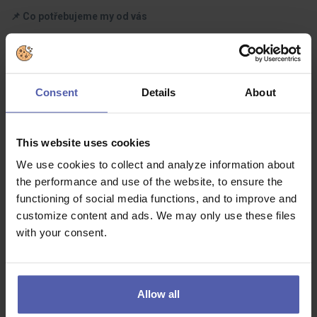
📌 Co potřebujeme my od vás
- vyučení nebo zkušenosti v oboru automechanik nebo
autoklempíř
- ŘP skupiny B, ŘP skupiny C výhodou
Consent
Details
About
- zájem o obor a pracovitost
This website uses cookies
Co dostanete na oplátku:
We use cookies to collect and analyze information about
the performance and use of the website, to ensure the
📌A co získáte vy od nás
functioning of social media functions, and to improve and
customize content and ads. We may only use these files
- fix + motivační odměny v hodnotě až 80% platu + možnost
with your consent.
placených přesčasů
- 13. mzda (2x ročně odměna 20 000 Kč)
- nástupní bonus 25 000 Kč pro nezkušené a 50 000 Kč pro
Allow all
zkušené