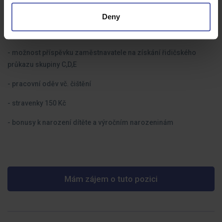
- 25 dní dovolené + až 5 dní navíc
Deny
- příspěvek na penzijní a životní pojištění + Multisport, Flexipas
- možnost příspěvku zaměstnavatele na získání řidičského
průkazu skupiny C,D,E
- pracovní oděv vč. čištění
- stravenky 150 Kč
- bonusy k narození dítěte a výročním narozeninám
Mám zájem o tuto pozici