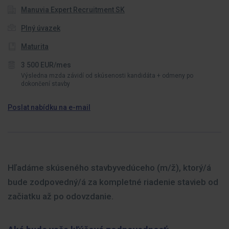
Manuvia Expert Recruitment SK
Plný úvazek
Maturita
3 500 EUR/mes
Výsledna mzda závidí od skúsenosti kandidáta + odmeny po
dokončení stavby
Poslat nabídku na e-mail
Hľadáme skúseného stavbyvedúceho (m/ž), ktorý/á
bude zodpovedný/á za kompletné riadenie stavieb od
začiatku až po odovzdanie.