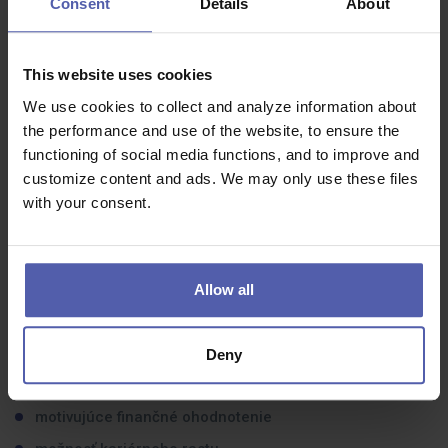
Consent
Details
About
min. stredoškolské stavebné vzdelanie (VŠ výhodou)
prax min. 5 rokov na podobnej pozícii
This website uses cookies
skúsenosti s riadením stavieb a tímu pracovníkov
We use cookies to collect and analyze information about
osvedčenie stavbyvedúceho (SKSI) – výhodou
the performance and use of the website, to ensure the
vodičský preukaz sk. B
functioning of social media functions, and to improve and
customize content and ads. We may only use these files
znalosť CENKROS – základy
with your consent.
technické myslenie a samostatnosť
Allow all
Čo dostanete na oplátku:
stabilnú prácu v rastúcej firme
Deny
služobné auto / telefón / notebook
motivujúce finančné ohodnotenie