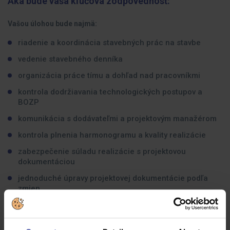
Aká bude vaša kľúčová zodpovednosť:
Vašou úlohou bude najmä:
riadenie a koordinácia stavebných prác na stavbe
vedenie stavebného denníka
organizácia práce tímu a dohľad nad pracovníkmi
kontrola dodržiavania technologických postupov a
BOZP
komunikácia s dodávateľmi a projektovým manažérom
kontrola plnenia harmonogramu a kvality realizácie
zabezpečenie súladu realizácie s projektovou
dokumentáciou
jednoduché úpravy projektovej dokumentácie podľa
zmien
Aké skúsenosti by ste mali mať: