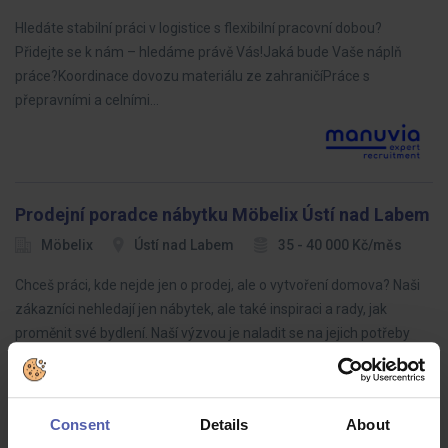
Hledáte stabilní práci v logistice s flexibilní pracovní dobou?
Přidejte se k nám – hledáme právě Vás!Jaká bude Vaše náplň
práce?Koordinace dovozu materiálu ze zahraničíPráce s
přepravními a celními…
Prodejní poradce nábytku Möbelix Ústí nad Labem
Möbelix
Ústí nad Labem
35 - 40 000 Kč/měs
Chceš práci, kde nejde jen o prodej, ale o vytvoření domova? Naši
zákazníci nehledají jen nábytek, ale také inspiraci a rady, jak
proměnit své bydlení. Naší výzvou je naladit se na jejich potřeby
tak…
Consent
Details
About