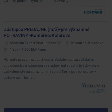
výrobků podle pokynů a standardů kvality.
Zástupca PREDAJNE (m/ž)-pre významné
POTRAVINY -Komárno/Kolárovo
Manuvia Expert Recruitment SK
Komárno, Kolárovo
1 300 - 1 600 EUR/mes
Ak máte prax z maloobchodu a hľadáte pozíciu v stabilnej
spoločnosti s možnosťou sa naplno realizovať a byť dôkladne
zaškolení, ste na správnom mieste :) Nie je potrebná prax v
potravinách, firma…