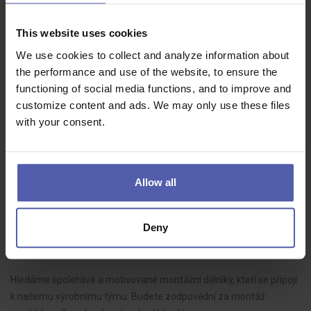
LEAN specialista (ž/m)
This website uses cookies
HOFMANN WIZARD
Plzeňský kraj
We use cookies to collect and analyze information about
70 - 85 000 Kč/měs
the performance and use of the website, to ensure the
Do našeho týmu hledáme LEAN technika, který bude aktivně
functioning of social media functions, and to improve and
rozvíjet výrobní procesy, řídit zlepšovací projekty a spolupracovat s
customize content and ads. We may only use these files
kolegy napříč výrobou. Pokud máte analytické myšlení, dokážete
with your consent.
dotahovat…
Allow all
Montážní dělník ve výrobě BEZ NOČNÍCH (M/Ž)
Deny
HOFMANN WIZARD
Nový Bydžov
35 - 39 000 Kč/měs
Hledáme spolehlivé a motivované montážní dělníky, kteří se připojí
k našemu výrobnímu týmu. Budete zodpovědní za montáž