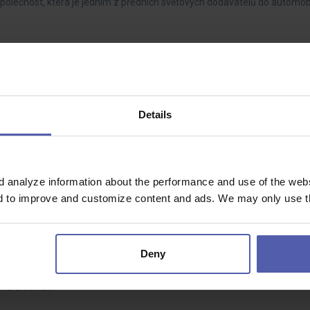
olečnost, která je jedním z předních světových dodavatelů do automob
ou
Details
í, manuální zručnost a budete mít za sebou stabilní zázemí silné mezin
 regionu a působí…
d analyze information about the performance and use of the websi
nd to improve and customize content and ads. We may only use th
 ČR
Dohodou
Deny
 dokola stejná?Hledáme šikovné elektromontéry na různorodé montážní p
omerčních a…