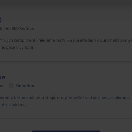
)
0 - 60 000 Kč/měs
ronických komponentů hledáme technika s přehledem o automatizovaný
 ho péče o výrobní…
aví
ov
Dohodou
oradí s běžnou údržbou strojů, umí přemýšlet nad příčinou problému a ne
entivní údržba,…