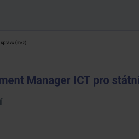
 správu (m/ž)
ment Manager ICT pro státní
í