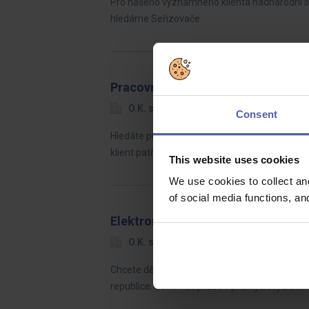
Pro našeho významného klienta nadnárodní sp
hledáme Seřizovače.
Pracovník údržby - mechanik
O.K. solution
Jihlava
Dohod
Consent
Hledáte práci, kde využijete technické myšlen
klient patří mezi významné zaměstnavatele v
This website uses cookies
We use cookies to collect an
of social media functions, a
Elektromontér | montážní projekty
O.K. solution
Jihomoravský kraj
Chcete dělat elektro práci, která není pořád
republice. Čeká Vás práce v průmyslových, k