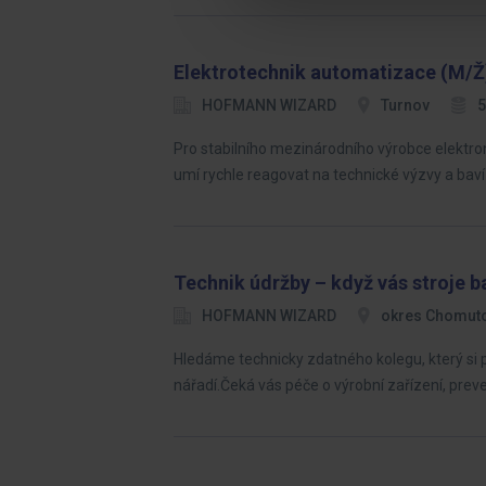
Elektrotechnik automatizace (M/Ž
HOFMANN WIZARD
Turnov
5
Pro stabilního mezinárodního výrobce elekt
umí rychle reagovat na technické výzvy a baví
Technik údržby – když vás stroje b
HOFMANN WIZARD
okres Chomut
Hledáme technicky zdatného kolegu, který si p
nářadí.Čeká vás péče o výrobní zařízení, prev