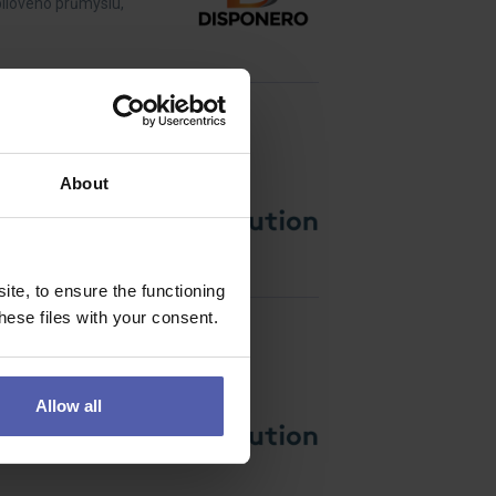
ilového průmyslu,
About
árodní společnosti?Náš
te, to ensure the functioning
ese files with your consent.
Allow all
rojekty po celé České