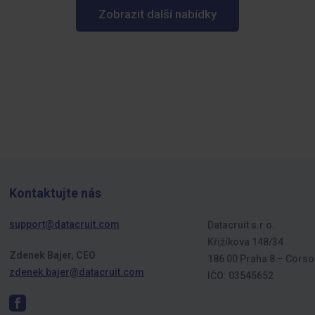
Zobrazit další nabídky
Kontaktujte nás
support@datacruit.com
Datacruit s.r.o.
Křižíkova 148/34
Zdenek Bajer, CEO
186 00 Praha 8 – Corso
zdenek.bajer@datacruit.com
IČO: 03545652