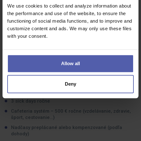
Ochota budovať si technické a analytické zručnosti
We use cookies to collect and analyze information about
the performance and use of the website, to ensure the
Schopnosť organizovať si prácu, dôslednosť a zmysel
functioning of social media functions, and to improve and
pre detail
customize content and ads. We may only use these files
Dobré komunikačné a medziľudské zručnosti
with your consent.
Schopnosť spolupracovať v tíme a učiť sa od
skúsenejších kolegov
Allow all
Čo dostanete na oplátku:
5 dní dovolenky navyše
Deny
100 % náhradu mzdy počas PN od prvého dňa
3 sick days ročne
Cafeteria systém – 500 € ročne (vzdelávanie, zdravie,
šport, cestovanie…)
Nadčasy preplácané alebo kompenzované (podľa
dohody)