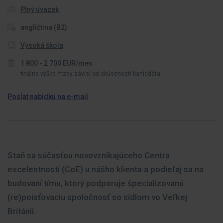
Plný úvazek
angličtina (B2)
Vysoká škola
1 800 - 2 700 EUR/mes
finálna výška mzdy závisí od skúseností kaniddáta
Poslat nabídku na e-mail
Staň sa súčasťou novovznikajúceho Centra
excelentnosti (CoE) u nášho klienta a podieľaj sa na
budovaní tímu, ktorý podporuje špecializovanú
(re)poisťovaciu spoločnosť so sídlom vo Veľkej
Británii.