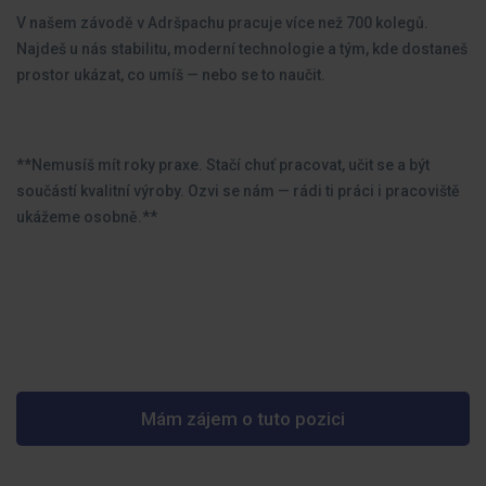
V našem závodě v Adršpachu pracuje více než 700 kolegů.
Najdeš u nás stabilitu, moderní technologie a tým, kde dostaneš
prostor ukázat, co umíš — nebo se to naučit.
**Nemusíš mít roky praxe. Stačí chuť pracovat, učit se a být
součástí kvalitní výroby. Ozvi se nám — rádi ti práci i pracoviště
ukážeme osobně.**
Mám zájem o tuto pozici