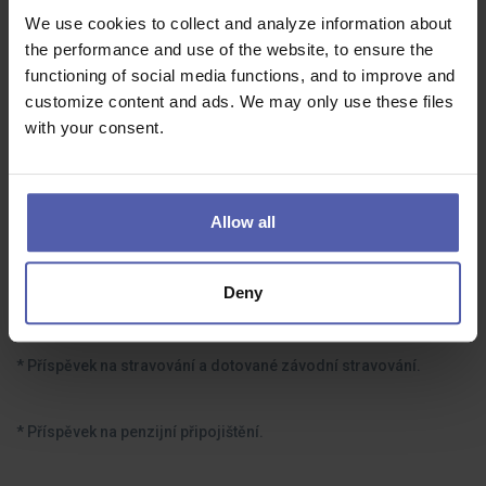
We use cookies to collect and analyze information about
the performance and use of the website, to ensure the
Co dostanete na oplátku:
functioning of social media functions, and to improve and
customize content and ads. We may only use these files
with your consent.
* Náborový příspěvek **30 000 Kč**.
Allow all
* Zajímavé finanční ohodnocení.
Deny
* **5 týdnů dovolené.**
* Příspěvek na stravování a dotované závodní stravování.
* Příspěvek na penzijní připojištění.