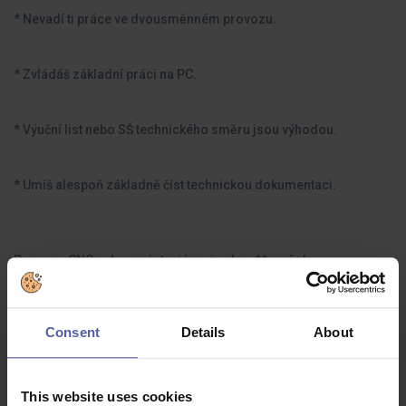
* Nevadí ti práce ve dvousměnném provozu.
* Zvládáš základní práci na PC.
* Výuční list nebo SŠ technického směru jsou výhodou.
* Umíš alespoň základně číst technickou dokumentaci.
Praxe na CNC nebo z nástrojárny je plus, **není ale
podmínkou**. Rádi zaučíme i absolventa technického oboru
nebo člověka, který chce v obrábění začít a má pro něj cit.
Consent
Details
About
This website uses cookies