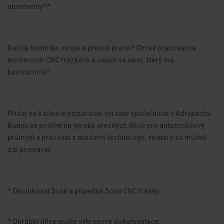
absolventy**
Baví tě technika, stroje a přesná práce? Chceš pracovat na
moderních CNC frézkách a naučit se obor, který má
budoucnost?
Přidej se k silné mezinárodní výrobní společnosti v Adršpachu.
Budeš se podílet na výrobě přesných dílců pro automobilový
průmysl a pracovat s moderní technologií, ve které se můžeš
dál posouvat.
* Obsluhovat 3osé a případně 5osé CNC frézky.
* Obrábět dílce podle výkresové dokumentace.