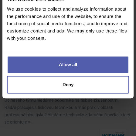
Kalkulant pozemních staveb (ž/m)
We use cookies to collect and analyze information about
HOFMANN WIZARD
Brno
35 - 90 000 Kč/měs
the performance and use of the website, to ensure the
• Kalkulace vlastních stavebních prací • Tvorba cenových nabídek
functioning of social media functions, and to improve and
na základě zadávací dokumentace • Kontrola správnosti a úplnosti
customize content and ads. We may only use these files
dokumentace pro správné vyhotovení kalkulací • Specifikace
with your consent.
materiálů…
Allow all
Specialista digitálního tisku (ž/m)
Deny
HOFMANN WIZARD
Plzeňský kraj
Dohodou
Do našeho týmu hledáme odborníka na tisk se zkušenostmi.
Rád/a pracuješ s tiskovou technikou a máš praxi v oblasti
profesionálního tisku? Hledáme technicky zdatného člověka, který
se orientuje v…