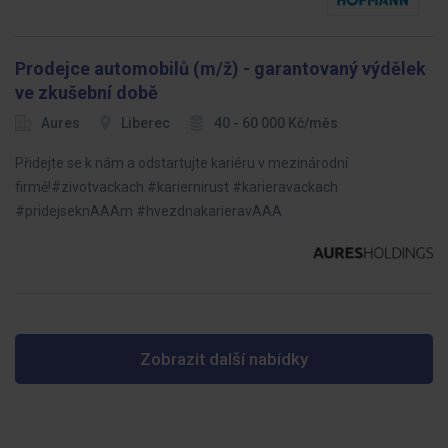
Prodejce automobilů (m/ž) - garantovaný výdělek
ve zkušební době
Aures
Liberec
40 - 60 000 Kč/měs
Přidejte se k nám a odstartujte kariéru v mezinárodní
firmě!#zivotvackach #kariernirust #karieravackach
#pridejseknAAAm #hvezdnakarieravAAA
Zobrazit další nabídky