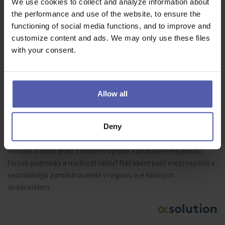
We use cookies to collect and analyze information about
O.K. solution
Štětí
Dohodou
the performance and use of the website, to ensure the
Aktuálně pro našeho významného klienta obsazujeme pozici
functioning of social media functions, and to improve and
Technik údržby – noční směna.Náš klient provozuje jeden z
customize content and ads. We may only use these files
nejmodernějších a největších dřevozpracujících závodů v České
with your consent.
republice. Stabilní…
Allow all
Seřizovač/ka lisovny - náborový bonus 100.000 Kč
Deny
O.K. solution
Jihlava
Dohodou
Hledáte stabilní práci v moderní výrobě, kde budete mít jistotu,
férové podmínky a možnost růstu? Náš klient patří mezi největší a
nejstabilnější zaměstnavatele v regionu a je klíčovým
dodavatelem…