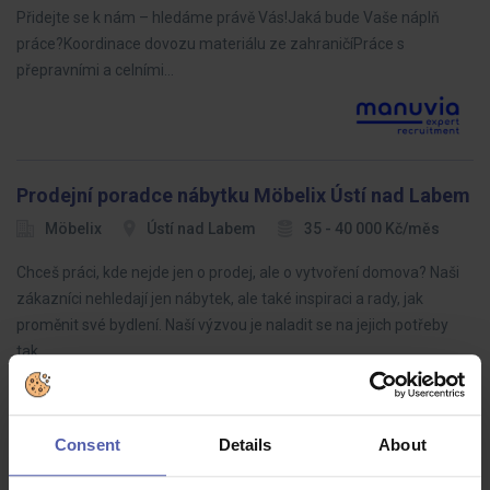
Přidejte se k nám – hledáme právě Vás!Jaká bude Vaše náplň
práce?Koordinace dovozu materiálu ze zahraničíPráce s
přepravními a celními…
Prodejní poradce nábytku Möbelix Ústí nad Labem
Möbelix
Ústí nad Labem
35 - 40 000 Kč/měs
Chceš práci, kde nejde jen o prodej, ale o vytvoření domova? Naši
zákazníci nehledají jen nábytek, ale také inspiraci a rady, jak
proměnit své bydlení. Naší výzvou je naladit se na jejich potřeby
tak…
Consent
Details
About
LEAN specialista (ž/m)