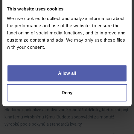
HOFMANN WIZARD
Plzeňský kraj
This website uses cookies
70 - 85 000 Kč/měs
We use cookies to collect and analyze information about
Do našeho týmu hledáme LEAN technika, který bude aktivně
the performance and use of the website, to ensure the
rozvíjet výrobní procesy, řídit zlepšovací projekty a spolupracovat s
functioning of social media functions, and to improve and
kolegy napříč výrobou. Pokud máte analytické myšlení, dokážete
customize content and ads. We may only use these files
dotahovat…
with your consent.
Allow all
Montážní dělník ve výrobě BEZ NOČNÍCH (M/Ž)
HOFMANN WIZARD
Nový Bydžov
Deny
35 - 39 000 Kč/měs
Hledáme spolehlivé a motivované montážní dělníky, kteří se připojí
k našemu výrobnímu týmu. Budete zodpovědní za montáž
výrobků podle pokynů a standardů kvality.