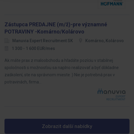
Zástupca PREDAJNE (m/ž)-pre významné
POTRAVINY -Komárno/Kolárovo
Manuvia Expert Recruitment SK
Komárno, Kolárovo
1 300 - 1 600 EUR/mes
Ak máte prax z maloobchodu a hľadáte pozíciu v stabilnej
spoločnosti s možnosťou sa naplno realizovať a byť dôkladne
zaškolení, ste na správnom mieste :) Nie je potrebná prax v
potravinách, firma…
Zobrazit další nabídky