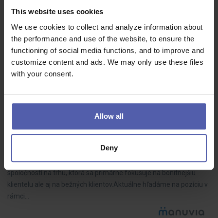
This website uses cookies
Pre jedného z Top 3 hráčov na trhu investičného a privátneho
bankovníctva hľadáme šikovných ľudí s praxou v oblasti
We use cookies to collect and analyze information about
investičných riešení.Hľadáme aktuálne 2-3 Privátnych bankárov
the performance and use of the website, to ensure the
pre Bratislavu tak sa…
functioning of social media functions, and to improve and
customize content and ads. We may only use these files
with your consent.
PREMIUM bankár (m/ž) na pobočku banky (+ až 12
platov na ODMENÁCH)
Allow all
Manuvia Expert Recruitment SK
Bratislava
1 700 - 2 000 EUR/mes
Deny
Pozícia sa obsadzuje pre jednu z najvýznamnejších bankových
spoločností na trhu, ktorá sa primárne fokusuje na bonitnejšiu
klientelu ale aj na bežných klientov.Aktuálne hľadáme na pozíciu v
rámci…