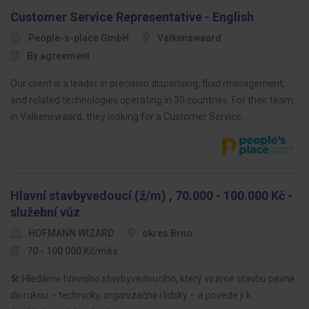
Customer Service Representative - English
People-s-place GmbH
Valkenswaard
By agreement
Our client is a leader in precision dispensing, fluid management,
and related technologies operating in 30 countries. For their team
in Valkenswaard, they looking for a Customer Service…
Hlavní stavbyvedoucí (ž/m) , 70.000 - 100.000 Kč -
služební vůz
HOFMANN WIZARD
okres Brno
70 - 100 000 Kč/měs
🛠️ Hledáme hlavního stavbyvedoucího, který vezme stavbu pevně
do rukou – technicky, organizačně i lidsky – a povede ji k