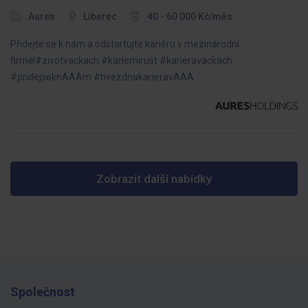
Aures
Liberec
40 - 60 000 Kč/měs
Přidejte se k nám a odstartujte kariéru v mezinárodní
firmě!#zivotvackach #kariernirust #karieravackach
#pridejseknAAAm #hvezdnakarieravAAA
Zobrazit další nabídky
Společnost