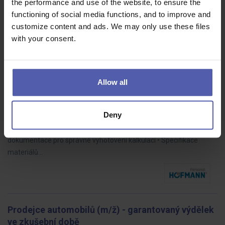
the performance and use of the website, to ensure the
profesionálního tisku? Hledáme technicky zdatného člověka, který
functioning of social media functions, and to improve and
se orientuje v…
customize content and ads. We may only use these files
with your consent.
Kalkulant pozemních staveb (ž/m)
Allow all
HOFMANN WIZARD
Brno
35 - 90 000 Kč/měs
Deny
• Kalkulace vlastních stavebních prací • Tvorba cenových nabídek
na základě zadávací dokumentace • Kontrola správnosti a úplnosti
dokumentace pro správné vyhotovení kalkulací • Specifikace
materiálů…
Prodejce automobilů (m/ž) - garantovaný výdělek
ve zkušební době