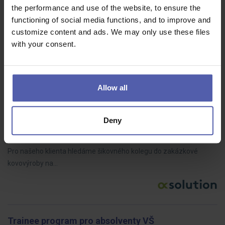
the performance and use of the website, to ensure the
kvalita | AJHledáme osobnost, která dokáže převzít odpovědnost
functioning of social media functions, and to improve and
za oblast kvality a stát se odborným partnerem pro vedení
customize content and ads. We may only use these files
společnosti, výrobu…
with your consent.
Allow all
Obsluha ohraňovacího lisu
O.K. solution
Kladno–Kročehlavy
Dohodou
Deny
Máte zkušenost s ohýbáním plechů a hledáte stabilní práci ve
výrobě, kde využijete technické myšlení, čtení výkresů a přesnost?
Pro našeho klienta hledáme šikovného kolegu do zakázkové
kovovýroby na…
Trainee program pro absolventy VŠ