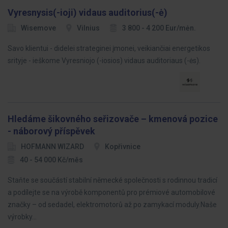
Vyresnysis(-ioji) vidaus auditorius(-ė)
Wisemove
Vilnius
3 800 - 4 200 Eur/mėn.
Savo klientui - didelei strateginei įmonei, veikiančiai energetikos
srityje - ieškome Vyresniojo (-iosios) vidaus auditoriaus (-ės).
Hledáme šikovného seřizovače – kmenová pozice
- náborový příspěvek
HOFMANN WIZARD
Kopřivnice
40 - 54 000 Kč/měs
Staňte se součástí stabilní německé společnosti s rodinnou tradicí
a podílejte se na výrobě komponentů pro prémiové automobilové
značky – od sedadel, elektromotorů až po zamykací moduly.Naše
výrobky…