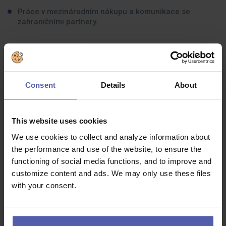
Práce v mezinárodním nákupu a komunikace se
zahraničními partnery.
Jaké zkušenosti byste měli mít:
SŠ vzdělání v oblasti zásobování či ekonomiky,
technické vzdělání je výhodou.
Consent
Details
About
Minimálně 2 roky praxe v nákupu nebo logistice.
Znalost ERP systémů používaných v nákupu a systému
This website uses cookies
SAP.
We use cookies to collect and analyze information about
Dobrá znalost MS Office.
the performance and use of the website, to ensure the
Angličtina na dobré úrovni pro každodenní komunikaci.
functioning of social media functions, and to improve and
customize content and ads. We may only use these files
Silné komunikační dovednosti pro práci s dodavateli i
interními týmy.
with your consent.
Týmová orientace a odolnost.
Schopnost samostatné práce a rozhodování.