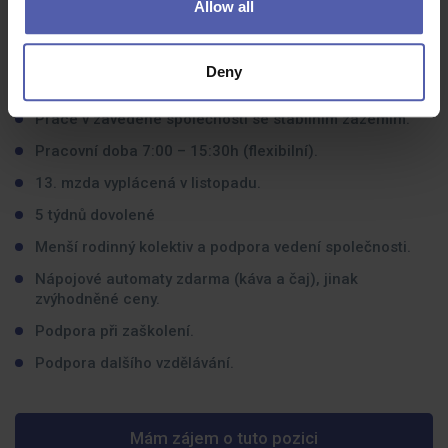
Allow all
Asertivita, pečlivost a svědomitost při řešení úkolů.
Deny
Co dostanete na oplátku:
Práce v zavedené společnosti se stabilním zázemím.
Pracovní doba 7:00 – 15:30h (flexibilní).
13. mzda vyplácená v listopadu.
5 týdnů dovolené
Menší rodinný kolektiv a podpora vedení společnosti.
Nápojové automaty zdarma (káva a čaj), jinak
zvýhodněné ceny.
Podpora při zaškolení.
Podpora dalšího vzdělávání.
Mám zájem o tuto pozici