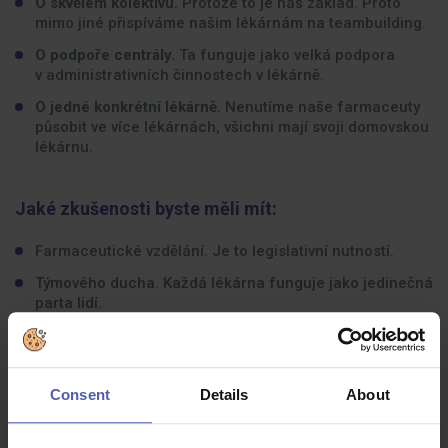
O skvělém kolektivu.
Protože to je náš základ. Proto
mimo jiné přispíváme našim lékárnám na teambuilding.
O podpoře centrály.
Ta funguje jako velká podpora
v administrativních činnostech v lékárně.
O jedné konkrétní lékárně.
Nenutíme naše farmaceuty
působit ve více lékárnách, všichni mají svoji domovskou
lékárnu.
Jaké zkušenosti byste měli mít:
Farmaceutické vzdělání. Je to legislativní nutností.
Týmového ducha. Každá lékárna funguje jako jedinečná
parta lidí.
Zájem o pacienta a jeho zdraví a ochotu poskytovat
kvalitní odborné poradenství.
Příjemné vystupování a spolehlivost.
Consent
Details
About
Na předchozí praxi nezáleží. Máme vyvážený tým
složený nejen z absolventů, ale i zkušených