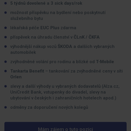
5 týdnů dovolené
a
3 sick days/rok
možnost příspěvku na bydlení nebo poskytnutí
služebního bytu
lékařská péče
EUC Plus
zdarma
příspěvek na úhradu členství v
ČLnK / ČKFA
výhodnější nákup vozů
ŠKODA
a dalších vybraných
automobilek
zvýhodněné volání pro rodinu a blízké od
T-Mobile
Tankarta Benefit
– tankování za zvýhodněné ceny v síti
Orlen
slevy a další výhody u vybraných dodavatelů (Alza.cz,
UniCredit Bank, vstupenky do divadel, slevy na
ubytování v českých i zahraničních hotelech apod.)
odměny za doporučení nových kolegů
Mám zájem o tuto pozici