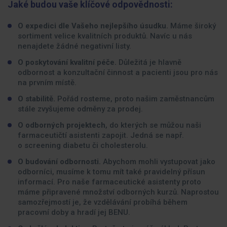
Jaké budou vaše klíčové odpovědnosti:
O expedici dle Vašeho nejlepšího úsudku.
Máme široký
sortiment velice kvalitních produktů. Navíc u nás
nenajdete žádné negativní listy.
O poskytování kvalitní péče.
Důležitá je hlavně
odbornost a konzultační činnost a pacienti jsou pro nás
na prvním místě.
O stabilitě.
Pořád rosteme, proto našim zaměstnancům
stále zvyšujeme odměny za prodej.
O odborných projektech
, do kterých se můžou naši
farmaceutičtí asistenti zapojit. Jedná se např.
o screening diabetu či cholesterolu.
O budování odbornosti.
Abychom mohli vystupovat jako
odborníci, musíme k tomu mít také pravidelný přísun
informací. Pro naše farmaceutické asistenty proto
máme připravené množství odborných kurzů. Naprostou
samozřejmostí je, že vzdělávání probíhá během
pracovní doby a hradí jej BENU.