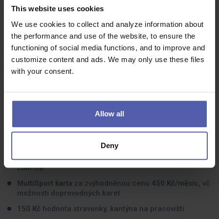
farmaceutů. Vzájemně si pomáháme a své zkušenosti
This website uses cookies
sdílíme.
We use cookies to collect and analyze information about
the performance and use of the website, to ensure the
Co dostanete na oplátku:
functioning of social media functions, and to improve and
customize content and ads. We may only use these files
10 000 Kč/rok
ve slevách na nákup v lékárnách BENU a
with your consent.
veškeré služby Center prevence s poradenstvím
zdarma
3 000 Kč/rok
příspěvek do Cafeterie
Allow all
3 000 Kč/měsíc
věrnostní bonus po
3 odpracovaných
letech
1 000 Kč/rok
příspěvek na individuální rozvoj
Deny
500 Kč/rok
příspěvek na pracovní obuv, pracovní oděv
zdarma
MultiSport karta
za zvýhodněnou cenu
450 Kč/měsíc
, vč.
možnosti doprovodných karet
150 Kč
hodnota stravenky, kantýna na pracovišti