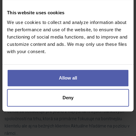
1 800 - 3 500 EUR/mes
This website uses cookies
Pre jedného z Top 3 hráčov na trhu investičného a privátneho
We use cookies to collect and analyze information about
bankovníctva hľadáme šikovných ľudí s praxou v oblasti
the performance and use of the website, to ensure the
investičných riešení.Hľadáme aktuálne 2-3 Privátnych bankárov
functioning of social media functions, and to improve and
pre Bratislavu tak sa…
customize content and ads. We may only use these files
with your consent.
PREMIUM bankár (m/ž) na pobočku banky (+ až 12
Allow all
platov na ODMENÁCH)
Manuvia Expert Recruitment SK
Bratislava
Deny
1 700 - 2 000 EUR/mes
Pozícia sa obsadzuje pre jednu z najvýznamnejších bankových
spoločností na trhu, ktorá sa primárne fokusuje na bonitnejšiu
klientelu ale aj na bežných klientov.Aktuálne hľadáme na pozíciu v
rámci…