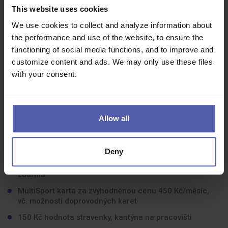
farmaceutů. Vzájemně si pomáháme a své zkušenosti
This website uses cookies
sdílíme.
We use cookies to collect and analyze information about
the performance and use of the website, to ensure the
Co dostanete na oplátku:
functioning of social media functions, and to improve and
customize content and ads. We may only use these files
10 000 Kč/rok ve slevách na nákup v lékárnách BENU a
with your consent.
veškeré služby Center prevence s poradenstvím
zdarma
3 000 Kč/rok příspěvek do Cafeterie
Allow all
3 000 Kč/měsíc věrnostní bonus po 3 odpracovaných
letech
1 000 Kč/rok příspěvek na individuální rozvoj
Deny
500 Kč/rok příspěvek na pracovní obuv, pracovní oděv
zdarma
MultiSport karta za zvýhodněnou cenu 450 Kč/měsíc,
vč. možnosti doprovodných karet
150 Kč hodnota stravenky, kantýna na pracovišti