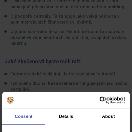
O skvělém kolektivu. Protože to je náš základ. Proto
mimo jiné přispíváme našim lékárnám na teambuilding.
O podpoře centrály. Ta funguje jako velká podpora v
administrativních činnostech v lékárně.
O jedné konkrétní lékárně. Nenutíme naše farmaceuty
působit ve více lékárnách, všichni mají svoji domovskou
lékárnu.
Jaké zkušenosti byste měli mít:
Farmaceutické vzdělání. Je to legislativní nutností.
Týmového ducha. Každá lékárna funguje jako jedinečná
parta lidí.
Zájem o pacienta a jeho zdraví a ochotu poskytovat
kvalitní odborné poradenství.
Příjemné vystupování a spolehlivost.
Consent
Details
About
Na předchozí praxi nezáleží. Máme vyvážený tým
složený nejen z absolventů, ale i zkušených