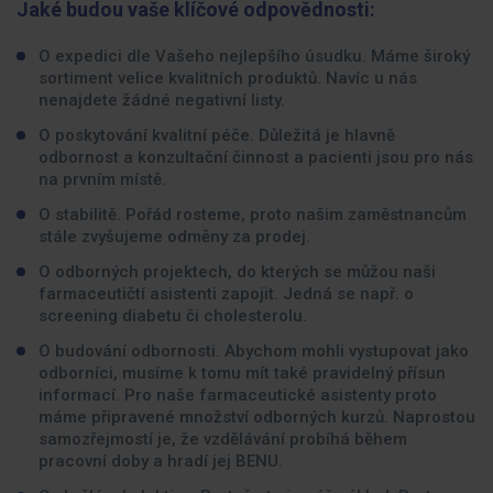
Jaké budou vaše klíčové odpovědnosti:
O expedici dle Vašeho nejlepšího úsudku. Máme široký
sortiment velice kvalitních produktů. Navíc u nás
nenajdete žádné negativní listy.
O poskytování kvalitní péče. Důležitá je hlavně
odbornost a konzultační činnost a pacienti jsou pro nás
na prvním místě.
O stabilitě. Pořád rosteme, proto našim zaměstnancům
stále zvyšujeme odměny za prodej.
O odborných projektech, do kterých se můžou naši
farmaceutičtí asistenti zapojit. Jedná se např. o
screening diabetu či cholesterolu.
O budování odbornosti. Abychom mohli vystupovat jako
odborníci, musíme k tomu mít také pravidelný přísun
informací. Pro naše farmaceutické asistenty proto
máme připravené množství odborných kurzů. Naprostou
samozřejmostí je, že vzdělávání probíhá během
pracovní doby a hradí jej BENU.