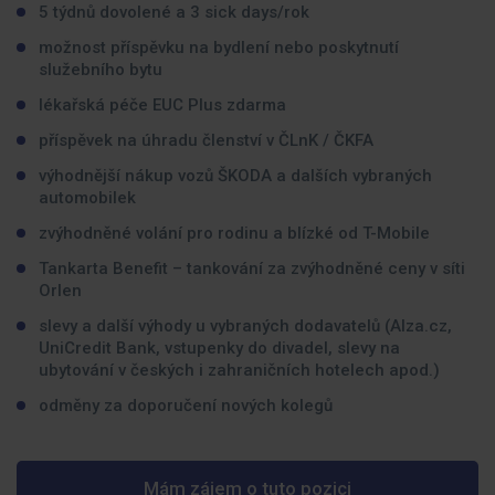
5 týdnů dovolené a 3 sick days/rok
možnost příspěvku na bydlení nebo poskytnutí
služebního bytu
lékařská péče EUC Plus zdarma
příspěvek na úhradu členství v ČLnK / ČKFA
výhodnější nákup vozů ŠKODA a dalších vybraných
automobilek
zvýhodněné volání pro rodinu a blízké od T-Mobile
Tankarta Benefit – tankování za zvýhodněné ceny v síti
Orlen
slevy a další výhody u vybraných dodavatelů (Alza.cz,
UniCredit Bank, vstupenky do divadel, slevy na
ubytování v českých i zahraničních hotelech apod.)
odměny za doporučení nových kolegů
Mám zájem o tuto pozici