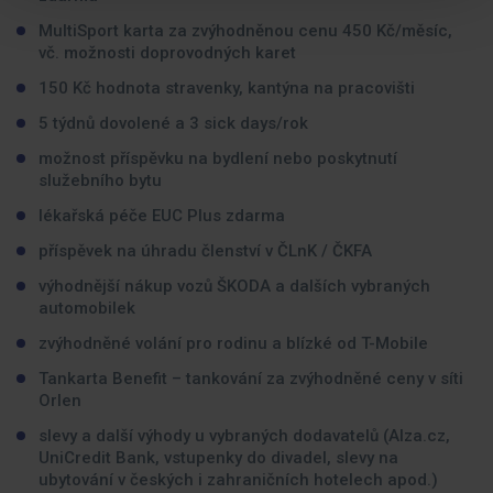
MultiSport karta za zvýhodněnou cenu 450 Kč/měsíc,
vč. možnosti doprovodných karet
150 Kč hodnota stravenky, kantýna na pracovišti
5 týdnů dovolené a 3 sick days/rok
možnost příspěvku na bydlení nebo poskytnutí
služebního bytu
lékařská péče EUC Plus zdarma
příspěvek na úhradu členství v ČLnK / ČKFA
výhodnější nákup vozů ŠKODA a dalších vybraných
automobilek
zvýhodněné volání pro rodinu a blízké od T-Mobile
Tankarta Benefit – tankování za zvýhodněné ceny v síti
Orlen
slevy a další výhody u vybraných dodavatelů (Alza.cz,
UniCredit Bank, vstupenky do divadel, slevy na
ubytování v českých i zahraničních hotelech apod.)