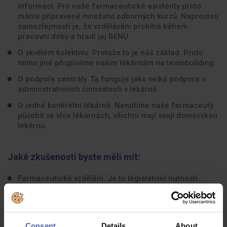
informací. Pro naše farmaceutické asistenty proto
máme připravené množství odborných kurzů. Naprostou
samozřejmostí je, že vzdělávání probíhá během
pracovní doby a hradí jej BENU.
O skvělém kolektivu. Protože to je náš základ. Proto
mimo jiné přispíváme našim lékárnám na teambuilding.
O podpoře centrály. Ta funguje jako velká podpora v
administrativních činnostech v lékárně.
O jedné konkrétní lékárně. Nenutíme naše farmaceuty
působit ve více lékárnách, všichni mají svoji domovskou
lékárnu.
Jaké zkušenosti byste měli mít:
Farmaceutické vzdělání. Je to legislativní nutností.
Týmového ducha. Každá lékárna funguje jako jedinečná
parta lidí.
Zájem o pacienta a jeho zdraví a ochotu poskytovat
Consent
Details
About