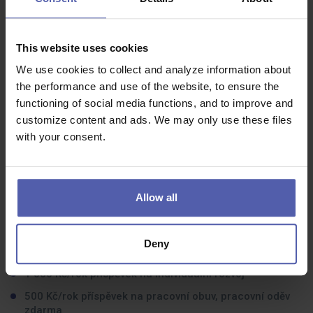
kvalitní odborné poradenství.
Příjemné vystupování a spolehlivost.
This website uses cookies
Na předchozí praxi nezáleží. Máme vyvážený tým
složený nejen z absolventů, ale i zkušených
We use cookies to collect and analyze information about
farmaceutů. Vzájemně si pomáháme a své zkušenosti
the performance and use of the website, to ensure the
sdílíme.
functioning of social media functions, and to improve and
customize content and ads. We may only use these files
Co dostanete na oplátku:
with your consent.
10 000 Kč/rok ve slevách na nákup v lékárnách BENU a
veškeré služby Center prevence s poradenstvím
zdarma
Allow all
3 000 Kč/rok příspěvek do Cafeterie
3 000 Kč/měsíc věrnostní bonus po 3 odpracovaných
Deny
letech
1 000 Kč/rok příspěvek na individuální rozvoj
500 Kč/rok příspěvek na pracovní obuv, pracovní oděv
zdarma