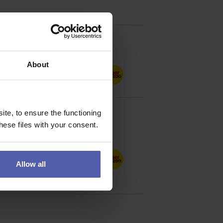
About
te, to ensure the functioning
ese files with your consent.
kých potřebách. U nás
Allow all