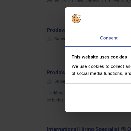
vhodná pro strojního zámečníka, mechanika,
Prodavač/ka na prodejně chovatel
Consent
SuperZOO
Havlíčkův Brod
2
This website uses cookies
We use cookies to collect an
Prodavač/ka na prodejně chovatel
of social media functions, a
SuperZOO
Zlín Čepkov
24 6
Hledáme šikovného prodavače, který se k nám 
se budeš věnovat jak komunikaci se zákazníky,
International Hiring Specialist 🌎 