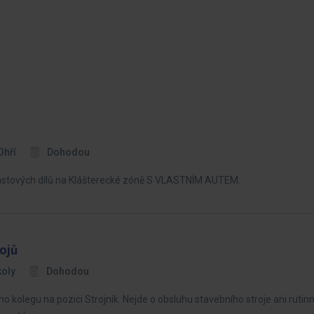
Ohří
Dohodou
astových dílů na Klášterecké zóně S VLASTNÍM AUTEM.
ojů
koly
Dohodou
kolegu na pozici Strojník. Nejde o obsluhu stavebního stroje ani rutinní 