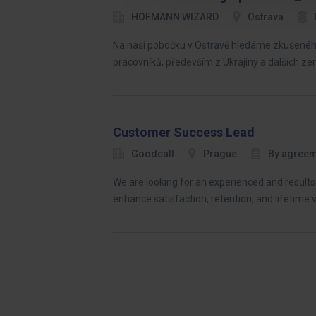
HOFMANN WIZARD
Ostrava
Na naši pobočku v Ostravě hledáme zkušeného
pracovníků, především z Ukrajiny a dalších z
Customer Success Lead
Goodcall
Prague
By agree
We are looking for an experienced and result
enhance satisfaction, retention, and lifetime v