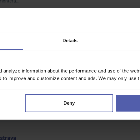
 montéra…
ských potřebhav
Details
4 600 - 28 600 Kč/měs
d analyze information about the performance and use of the websi
ských potřeb
nd to improve and customize content and ads. We may only use th
00 - 28 600 Kč/měs
přidá a pomůže nám s aktivní obsluhou a péčí o zákazníky v chovatels
Deny
 tak i práci se…
Ostrava