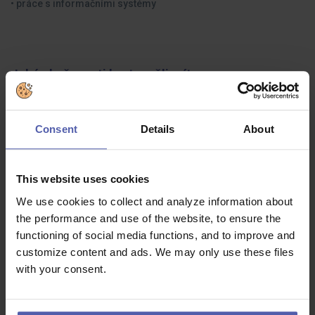
• práce s informačními systémy
Jaké zkušenosti byste měli mít:
• VŠ/SŠ ekonomické vzdělání
Consent
Details
About
• několikaletá praxe v controllingu podmínkou
• analytické myšlení a orientaci v číslech
This website uses cookies
• pečlivost, samostatnost a zodpovědný přístup
We use cookies to collect and analyze information about
• dobrá znalost MS Excel
the performance and use of the website, to ensure the
functioning of social media functions, and to improve and
• dobrá znalost anglického jazyka
customize content and ads. We may only use these files
with your consent.
Co dostanete na oplátku: