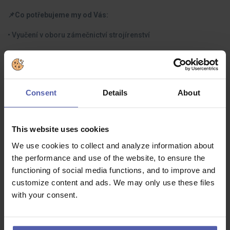
📌Co potřebujeme my od Vás:
• Vyučení v oboru zámečnictví strojírenství
• Praxe v oboru nutná
• Chuť pracovat
Consent
Details
About
• 2-směnný provoz
• Vazačské , jeřábnické zkoušky (můžou být i propadlé, zajistíme
obnovení)
This website uses cookies
We use cookies to collect and analyze information about
the performance and use of the website, to ensure the
functioning of social media functions, and to improve and
Co dostanete na oplátku:
customize content and ads. We may only use these files
with your consent.
📌A co získáte Vy od nás:
• Mzdu 38-45 000 Kč hrubého měsíčně (podle vašich