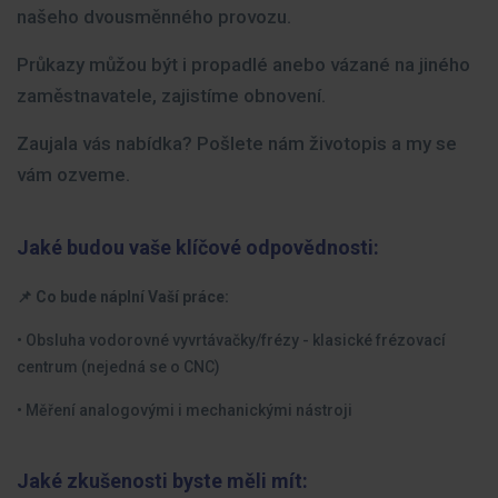
našeho dvousměnného provozu.
Průkazy můžou být i propadlé anebo vázané na jiného
zaměstnavatele, zajistíme obnovení.
Zaujala vás nabídka? Pošlete nám životopis a my se
vám ozveme.
Jaké budou vaše klíčové odpovědnosti:
📌 Co bude náplní Vaší práce:
• Obsluha vodorovné vyvrtávačky/frézy - klasické frézovací
centrum (nejedná se o CNC)
• Měření analogovými i mechanickými nástroji
Jaké zkušenosti byste měli mít: