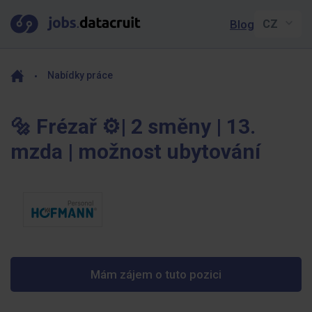
Blog
Nabídky práce
🔩 Frézař ⚙️| 2 směny | 13.
mzda | možnost ubytování
Mám zájem o tuto pozici