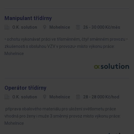
Manipulant třídírny
O.K. solution
Mohelnice
26 - 30 000 Kč/měs
• ochotu vykonávat práci ve třísměnném, čtyř směnném provozu •
zkušenosti s obsluhou VZV v provozu• místo výkonu práce:
Mohelnice
Operátor třídírny
O.K. solution
Mohelnice
28 - 28 000 Kč/hod
příprava obalového materiálu pro uložení světlometu práce
vhodná pro ženy i muže 3 směnný provoz místo výkonu práce:
Mohelnice