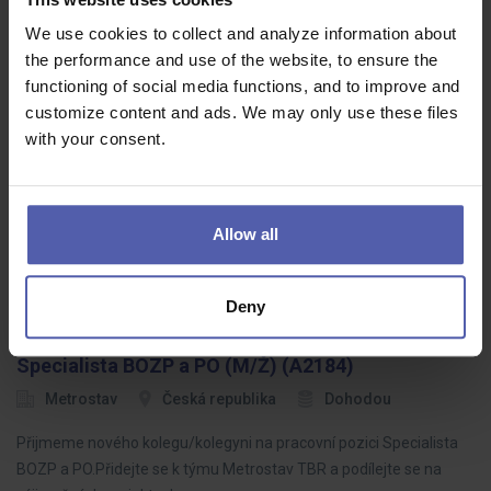
Zástupca PREDAJNE (m/ž)-pre významné
We use cookies to collect and analyze information about
POTRAVINY -Komárno/Kolárovo
the performance and use of the website, to ensure the
functioning of social media functions, and to improve and
Manuvia Expert Recruitment SK
Komárno, Kolárovo
customize content and ads. We may only use these files
1 300 - 1 600 EUR/mes
with your consent.
Ak máte prax z maloobchodu a hľadáte pozíciu v stabilnej
spoločnosti s možnosťou sa naplno realizovať a byť dôkladne
zaškolení, ste na správnom mieste :) Nie je potrebná prax v
Allow all
potravinách, firma…
Deny
Specialista BOZP a PO (M/Ž) (A2184)
Metrostav
Česká republika
Dohodou
Přijmeme nového kolegu/kolegyni na pracovní pozici Specialista
BOZP a PO.Přidejte se k týmu Metrostav TBR a podílejte se na