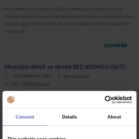
Do našeho týmu hledáme LEAN technika, který bude aktivně
rozvíjet výrobní procesy, řídit zlepšovací projekty a spolupracovat s
kolegy napříč výrobou. Pokud máte analytické myšlení, dokážete
dotahovat…
Montážní dělník ve výrobě BEZ NOČNÍCH (M/Ž)
HOFMANN WIZARD
Nový Bydžov
35 - 39 000 Kč/měs
Hledáme spolehlivé a motivované montážní dělníky, kteří se připojí
k našemu výrobnímu týmu. Budete zodpovědní za montáž
výrobků podle pokynů a standardů kvality.
Consent
Details
About
This website uses cookies