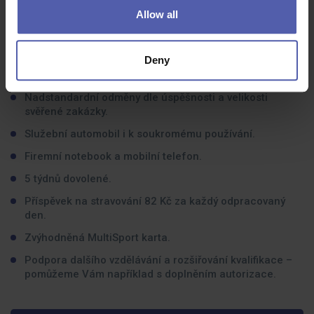
Allow all
Co dostanete na oplátku:
Deny
Mzda 80.000 – 100.000 Kč měsíčně podle zkušeností a
praxe.
Nadstandardní odměny dle úspěšnosti a velikosti
svěřené zakázky.
Služební automobil i k soukromému používání.
Firemní notebook a mobilní telefon.
5 týdnů dovolené.
Příspěvek na stravování 82 Kč za každý odpracovaný
den.
Zvýhodněná MultiSport karta.
Podpora dalšího vzdělávání a rozšiřování kvalifikace –
pomůžeme Vám například s doplněním autorizace.