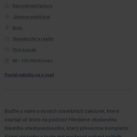
Recruitment factory
Jihomoravský kraj
Brno
Stavebnictví a reality
Plný úvazek
80 - 100 000 Kč/měs
Poslat nabídku na e-mail
Buďte s námi u nových stavebních zakázek, které
startují už letos na podzim! Hledáme zkušeného
hlavního stavbyvedoucího, který převezme kompletní
řízení výstavby a bude mít možnost ovlivnit průběh