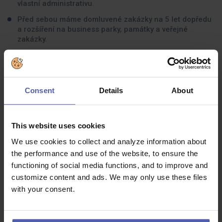
vlastní administrativu.
Před sebou máme domluvené zakázky na 5 let dopředu
a rozšíření na business parky, památky a veřejné
zakázky.
Jaké zkušenosti byste měli mít:
SŠ nebo VŠ vzdělání v oboru pozemní stavitelství a praxi
Consent
Details
About
s řízením staveb minimálně na pozici hlavního
stavbyvedoucího.
This website uses cookies
Schopnost samostatně organizovat práci, určovat
priority a vést tým lidí.
We use cookies to collect and analyze information about
Výborné komunikační schopnosti a znalost práce na
the performance and use of the website, to ensure the
PC.
functioning of social media functions, and to improve and
customize content and ads. We may only use these files
Řidičský průkaz skupiny B je podmínkou, protože budete
jezdit mezi stavbami.
with your consent.
Autorizace v oboru je výhodou, nikoliv podmínkou.
Pokud ji zatím nemáte, podpoříme Vás v jejím doplnění.