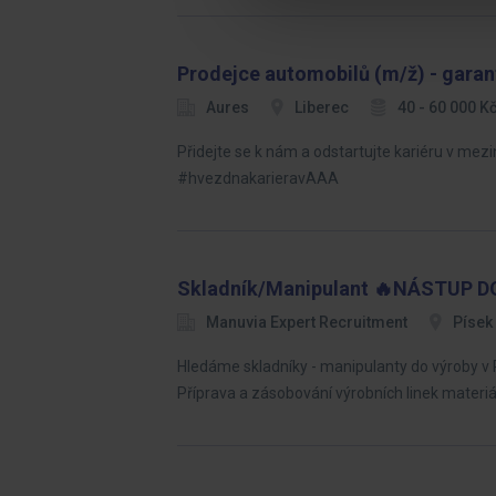
Prodejce automobilů (m/ž) - garan
Aures
Liberec
40 - 60 000 
Přidejte se k nám a odstartujte kariéru v m
#hvezdnakarieravAAA
Skladník/Manipulant 🔥NÁSTUP D
Manuvia Expert Recruitment
Písek
Hledáme skladníky - manipulanty do výroby v 
Příprava a zásobování výrobních linek materi