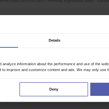
vezme stavbu pevně do rukou – technicky, organizačně i lidsky – a pove
Dohodou
Details
zkušenostmi. Rád/a pracuješ s tiskovou technikou a máš praxi v oblasti
 orientuje v…
d analyze information about the performance and use of the websi
nd to improve and customize content and ads. We may only use th
- 90 000 Kč/měs
Deny
ba cenových nabídek na základě zadávací dokumentace • Kontrola správno
í • Specifikace materiálů…