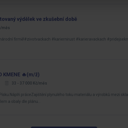
tovaný výdělek ve zkušební době
Kč/měs
ezinárodní firmě!#zivotvackach #kariernirust #karieravackach #pridejs
O KMENE 🔥(m/ž)
33 - 37 000 Kč/měs
Písku.Náplň práceZajištění plynulého toku materiálu a výrobků mezi sk
álem a obaly dle plánu…