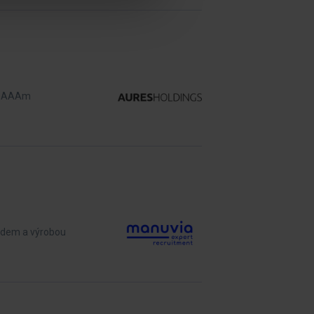
eknAAAm
ladem a výrobou