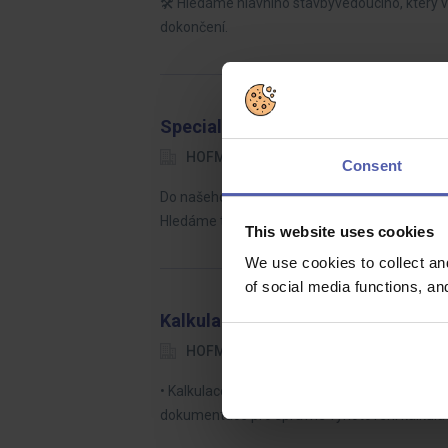
🛠️ Hledáme hlavního stavbyvedoucího, který 
dokončení.
Specialista digitálního tisku (ž/m)
HOFMANN WIZARD
Plzeňský kraj
Consent
Do našeho týmu hledáme odborníka na tisk se 
Hledáme technicky zdatného člověka, který se
This website uses cookies
We use cookies to collect an
of social media functions, a
Kalkulant pozemních staveb (ž/m)
HOFMANN WIZARD
Brno
35 
• Kalkulace vlastních stavebních prací • Tvor
dokumentace pro správné vyhotovení kalkulac