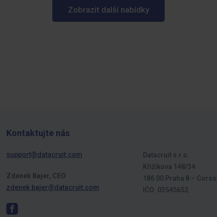
Zobrazit další nabídky
Kontaktujte nás
support@datacruit.com
Datacruit s.r.o.
Křižíkova 148/34
Zdenek Bajer, CEO
186 00 Praha 8 – Corso
zdenek.bajer@datacruit.com
IČO: 03545652