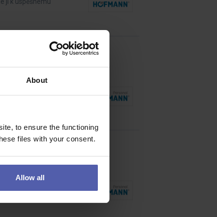
de ji k úspěšnému
About
 profesionálního tisku?
te, to ensure the functioning
ese files with your consent.
Allow all
sti a úplnosti