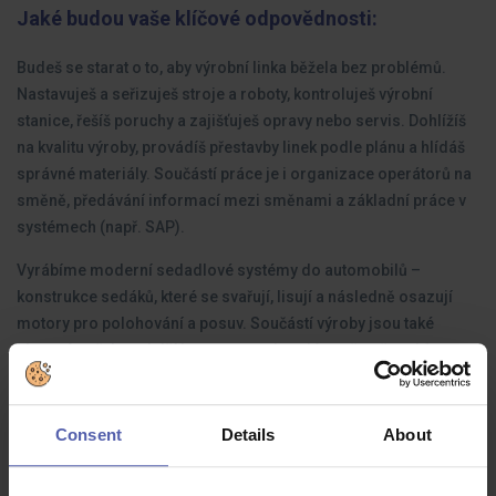
Jaké budou vaše klíčové odpovědnosti:
Budeš se starat o to, aby výrobní linka běžela bez problémů.
Nastavuješ a seřizuješ stroje a roboty, kontroluješ výrobní
stanice, řešíš poruchy a zajišťuješ opravy nebo servis. Dohlížíš
na kvalitu výroby, provádíš přestavby linek podle plánu a hlídáš
správné materiály. Součástí práce je i organizace operátorů na
směně, předávání informací mezi směnami a základní práce v
systémech (např. SAP).
Vyrábíme moderní sedadlové systémy do automobilů –
konstrukce sedáků, které se svařují, lisují a následně osazují
motory pro polohování a posuv. Součástí výroby jsou také
hlavové opěrky a další komponenty interiéru, včetně prvků s
reproduktory. Dodáváme pro více světových automobilek a
pracujeme na špičkových automatických linkách.
Consent
Details
About