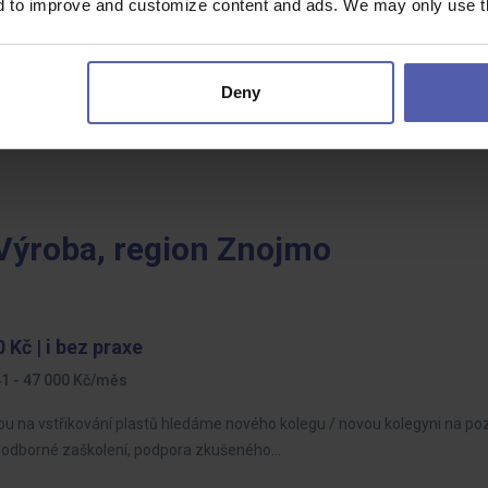
nd to improve and customize content and ads. We may only use th
Deny
 Výroba, region Znojmo
 Kč | i bez praxe
1 - 47 000 Kč/měs
u na vstřikování plastů hledáme nového kolegu / novou kolegyni na poz
s odborné zaškolení, podpora zkušeného…