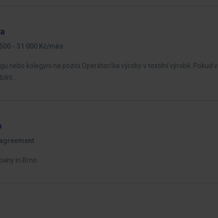
ba
500 - 31 000 Kč/měs
 nebo kolegyni na pozici Operátor/ka výroby v textilní výrobě. Pokud v
bilní…
o
 agreement
pany in Brno.