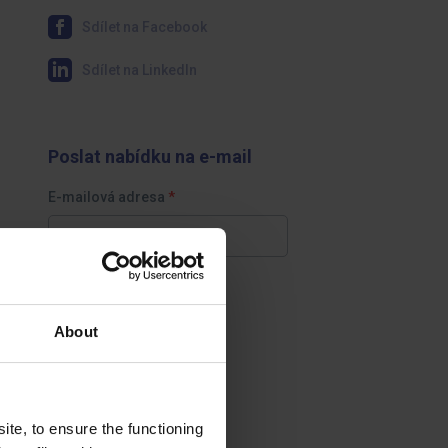
Sdílet na Facebook
Sdílet na LinkedIn
Poslat nabídku na e-mail
E-mailová adresa
+ Přidat osobní vzkaz
About
Odeslat
te, to ensure the functioning