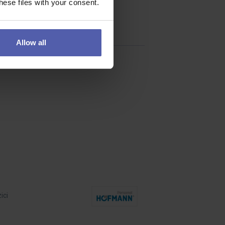
ese files with your consent.
Allow all
ici