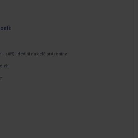
osti:
- září), ideální na celé prázdniny
poleh
e