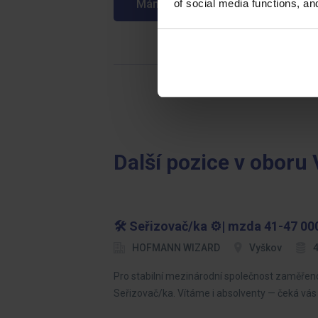
Mám zájem o tuto pozici
of social media functions, a
Další pozice v oboru
🛠️ Seřizovač/ka ⚙️| mzda 41-47 000
HOFMANN WIZARD
Vyškov
4
Pro stabilní mezinárodní společnost zaměřeno
Seřizovač/ka. Vítáme i absolventy — čeká vá