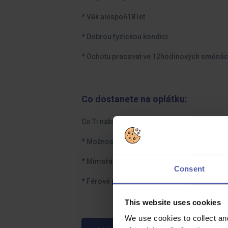
* Věk alespoň18 let
* Dobrou fyzickou kondici
* Ochotu pracovat ve 12hodinových směnách
Co dostanete na oplátku:
Co Ti nabízíme?
* Možnost zajištěného stravování
* Mimořádnou odměnu
Consent
* Férové podmínky a přátelské prostředí
This website uses cookies
We use cookies to collect an