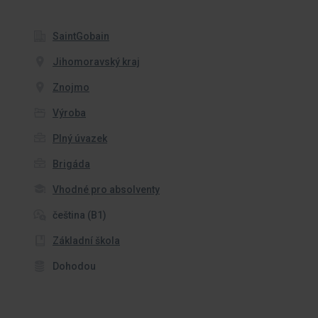
SaintGobain
Jihomoravský kraj
Znojmo
Výroba
Plný úvazek
Brigáda
Vhodné pro absolventy
čeština (B1)
Základní škola
Dohodou