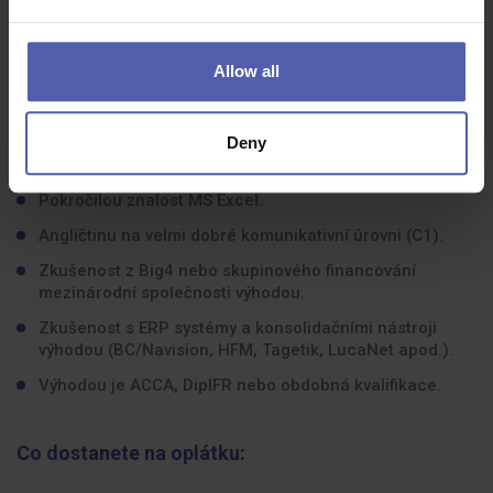
konsolidovanými výkazy.
Velmi dobrou znalost IFRS standardů a jejich praktické
Allow all
aplikace.
Schopnost interpretovat komplexní účetní problematiku
a komunikovat s byznysem i auditory.
Deny
Analytické myšlení, preciznost a samostatnost.
Pokročilou znalost MS Excel.
Angličtinu na velmi dobré komunikativní úrovni (C1).
Zkušenost z Big4 nebo skupinového financování
mezinárodní společnosti výhodou.
Zkušenost s ERP systémy a konsolidačními nástroji
výhodou (BC/Navision, HFM, Tagetik, LucaNet apod.).
Výhodou je ACCA, DipIFR nebo obdobná kvalifikace.
Co dostanete na oplátku: