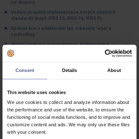
na skupinu.
Vedení projektů implementace nových účetních
standardů (např. IFRS 15, IFRS 16, IFRS 9).
Spolupráce s odděleními tax, treasury, legal a
controlling.
Aktivní podpora automatizace, digitalizace a
zefektivňování finančních procesů.
Tvorba a aktualizace školících materiálů a školení
finančních i business týmů.
Consent
Details
About
Jaké zkušenosti byste měli mít:
This website uses cookies
Koho klient hledá:
We use cookies to collect and analyze information about
the performance and use of the website, to ensure the
VŠ vzdělání v oblasti financí, účetnictví nebo ekonomie.
functioning of social media functions, and to improve and
Minimálně 5–8 let zkušeností v oblasti IFRS,
customize content and ads. We may only use these files
konsolidace, finančního reportingu nebo auditu.
with your consent.
Praktickou zkušenost s IFRS reportingem a