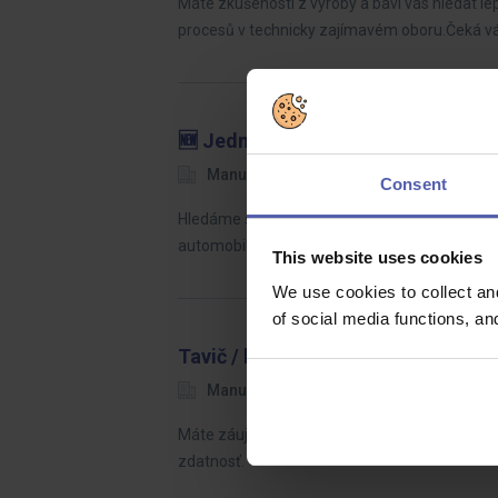
Máte zkušenosti z výroby a baví vás hledat lep
procesů v technicky zajímavém oboru.Čeká 
🆕 Jednoduchá práce i v sedě | ná
Manuvia Expert Recruitment
Pardu
Consent
Hledáme šikovné operátory/ky výroby, kteří se 
automobilové značky po celém světě.Co Vás 
This website uses cookies
We use cookies to collect an
of social media functions, a
Tavič / ka
Manuvia Expert Recruitment SK
Ži
Máte záujem pracovať v nepretržitej prevádzk
zdatnosť.