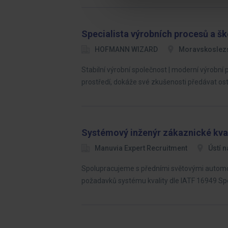
Specialista výrobních procesů a šk
HOFMANN WIZARD
Moravskoslezs
Stabilní výrobní společnost | moderní výrobní
prostředí, dokáže své zkušenosti předávat o
Systémový inženýr zákaznické kva
Manuvia Expert Recruitment
Ústí n
Spolupracujeme s předními světovými automobi
požadavků systému kvality dle IATF 16949 S