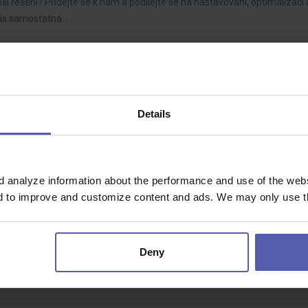
ší řešení? Přidejte se k nám a podílejte se na nastavování, optimalizaci 
vás samostatná…
stup do kmene!
bice
27 100 - 30 400 Kč/měs
Details
chtějí stát součástí stabilní výrobní společnosti a podílet se na výrobě 
čeká?Fyzicky…
d analyze information about the performance and use of the websi
nd to improve and customize content and ads. We may only use th
ar nad Hronom
1 300 EUR/mes
Deny
e na 8 hodinové zmeny v oblasti odlievania kovov? V pracovnej pozícii 