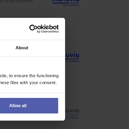
a rozvoji výrobních
About
zámků pro přední
te, to ensure the functioning
ese files with your consent.
Allow all
sa vyžaduje fyzická