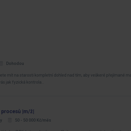
Dohodou
ete mít na starosti kompletní dohled nad tím, aby veškeré přejímané mate
s jak fyzická kontrola…
 procesů |m/ž|
vy
50 - 50 000 Kč/měs