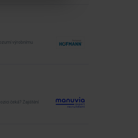
 rozumí výrobnímu
zici čeká? Zajištění