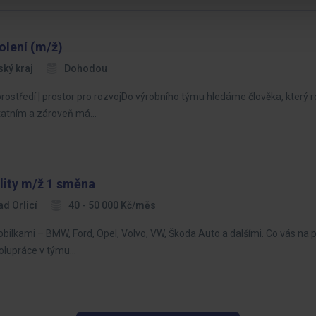
olení (m/ž)
ký kraj
Dohodou
 prostředí | prostor pro rozvojDo výrobního týmu hledáme člověka, který
statním a zároveň má…
lity m/ž 1 směna
ad Orlicí
40 - 50 000 Kč/měs
lkami – BMW, Ford, Opel, Volvo, VW, Škoda Auto a dalšími. Co vás na po
polupráce v týmu…