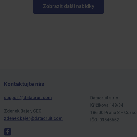
Zobrazit další nabídky
Kontaktujte nás
support@datacruit.com
Datacruit s.r.o.
Křižíkova 148/34
Zdenek Bajer, CEO
186 00 Praha 8 – Corso
zdenek.bajer@datacruit.com
IČO: 03545652